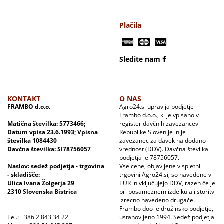
Plačila
Sledite nam
KONTAKT
O NAS
FRAMBO d.o.o.
Agro24.si upravlja podjetje
Frambo d.o.o., ki je vpisano v
Matična številka: 5773466;
register davčnih zavezancev
Datum vpisa 23.6.1993; Vpisna
Republike Slovenije in je
številka 1084430
zavezanec za davek na dodano
Davčna številka: SI78756057
vrednost (DDV). Davčna številka
podjetja je 78756057.
Naslov: sedež podjetja - trgovina
Vse cene, objavljene v spletni
- skladišče:
trgovini Agro24.si, so navedene v
Ulica Ivana Žolgerja 29
EUR in vključujejo DDV, razen če je
2310 Slovenska Bistrica
pri posameznem izdelku ali storitvi
izrecno navedeno drugače.
Frambo doo je družinsko podjetje,
Tel.: +386 2 843 34 22
ustanovljeno 1994. Sedež podjetja