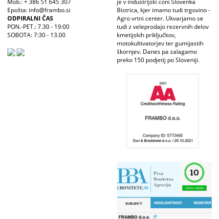
Mob.: + 386 51 645 307
je v industrijski coni Slovenka
Epošta: info@frambo.si
Bistrica, kjer imamo tudi trgovino -
ODPIRALNI ČAS
Agro vrtni center. Ukvarjamo se
PON.-PET.: 7.30 - 19:00
tudi z veleprodajo rezervnih delov
SOBOTA: 7:30 - 13.00
kmetijskih priključkov,
motokultivatorjev ter gumijastih
škornjev. Danes pa zalagamo
preko 150 podjetij po Sloveniji.