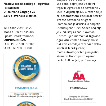
Naslov: sedež podjetja - trgovina
Vse cene, objavljene v spletni
- skladišče:
trgovini Agro24.si, so navedene v
Ulica Ivana Žolgerja 29
EUR in vključujejo DDV, razen če je
2310 Slovenska Bistrica
pri posameznem izdelku ali storitvi
izrecno navedeno drugače.
Frambo doo je družinsko podjetje,
Tel.: +386 2 843 34 22
ustanovljeno 1994. Sedež podjetja
Mob.: + 386 51 645 307
je v industrijski coni Slovenka
Epošta: info@frambo.si
Bistrica, kjer imamo tudi trgovino -
ODPIRALNI ČAS
Agro vrtni center. Ukvarjamo se
PON.-PET.: 7.30 - 19:00
tudi z veleprodajo rezervnih delov
SOBOTA: 7:30 - 13.00
kmetijskih priključkov,
motokultivatorjev ter gumijastih
škornjev. Danes pa zalagamo
preko 150 podjetij po Sloveniji.