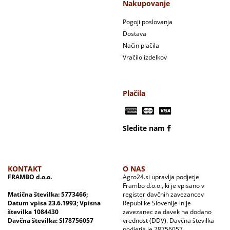
Nakupovanje
Pogoji poslovanja
Dostava
Način plačila
Vračilo izdelkov
Plačila
Sledite nam
KONTAKT
O NAS
FRAMBO d.o.o.
Agro24.si upravlja podjetje
Frambo d.o.o., ki je vpisano v
Matična številka: 5773466;
register davčnih zavezancev
Datum vpisa 23.6.1993; Vpisna
Republike Slovenije in je
številka 1084430
zavezanec za davek na dodano
Davčna številka: SI78756057
vrednost (DDV). Davčna številka
podjetja je 78756057.