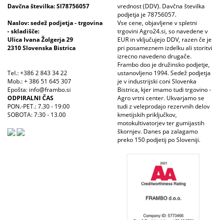
Davčna številka: SI78756057
vrednost (DDV). Davčna številka
podjetja je 78756057.
Naslov: sedež podjetja - trgovina
Vse cene, objavljene v spletni
- skladišče:
trgovini Agro24.si, so navedene v
Ulica Ivana Žolgerja 29
EUR in vključujejo DDV, razen če je
2310 Slovenska Bistrica
pri posameznem izdelku ali storitvi
izrecno navedeno drugače.
Frambo doo je družinsko podjetje,
Tel.: +386 2 843 34 22
ustanovljeno 1994. Sedež podjetja
Mob.: + 386 51 645 307
je v industrijski coni Slovenka
Epošta: info@frambo.si
Bistrica, kjer imamo tudi trgovino -
ODPIRALNI ČAS
Agro vrtni center. Ukvarjamo se
PON.-PET.: 7.30 - 19:00
tudi z veleprodajo rezervnih delov
SOBOTA: 7:30 - 13.00
kmetijskih priključkov,
motokultivatorjev ter gumijastih
škornjev. Danes pa zalagamo
preko 150 podjetij po Sloveniji.