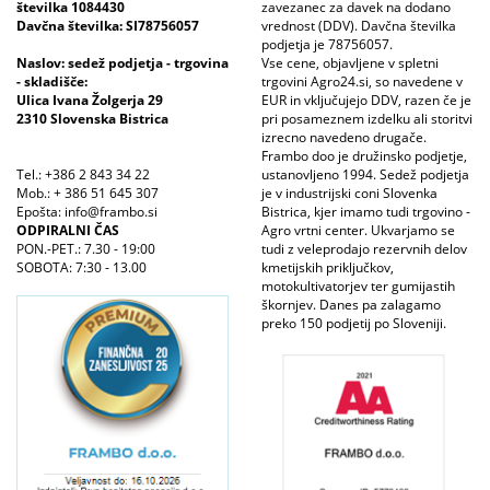
številka 1084430
zavezanec za davek na dodano
Davčna številka: SI78756057
vrednost (DDV). Davčna številka
podjetja je 78756057.
Naslov: sedež podjetja - trgovina
Vse cene, objavljene v spletni
- skladišče:
trgovini Agro24.si, so navedene v
Ulica Ivana Žolgerja 29
EUR in vključujejo DDV, razen če je
2310 Slovenska Bistrica
pri posameznem izdelku ali storitvi
izrecno navedeno drugače.
Frambo doo je družinsko podjetje,
Tel.: +386 2 843 34 22
ustanovljeno 1994. Sedež podjetja
Mob.: + 386 51 645 307
je v industrijski coni Slovenka
Epošta: info@frambo.si
Bistrica, kjer imamo tudi trgovino -
ODPIRALNI ČAS
Agro vrtni center. Ukvarjamo se
PON.-PET.: 7.30 - 19:00
tudi z veleprodajo rezervnih delov
SOBOTA: 7:30 - 13.00
kmetijskih priključkov,
motokultivatorjev ter gumijastih
škornjev. Danes pa zalagamo
preko 150 podjetij po Sloveniji.