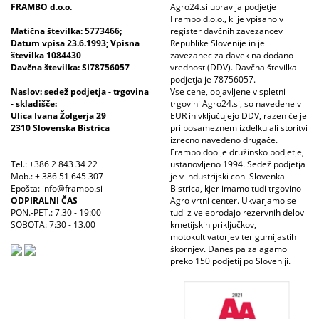
FRAMBO d.o.o.
Agro24.si upravlja podjetje
Frambo d.o.o., ki je vpisano v
Matična številka: 5773466;
register davčnih zavezancev
Datum vpisa 23.6.1993; Vpisna
Republike Slovenije in je
številka 1084430
zavezanec za davek na dodano
Davčna številka: SI78756057
vrednost (DDV). Davčna številka
podjetja je 78756057.
Naslov: sedež podjetja - trgovina
Vse cene, objavljene v spletni
- skladišče:
trgovini Agro24.si, so navedene v
Ulica Ivana Žolgerja 29
EUR in vključujejo DDV, razen če je
2310 Slovenska Bistrica
pri posameznem izdelku ali storitvi
izrecno navedeno drugače.
Frambo doo je družinsko podjetje,
Tel.: +386 2 843 34 22
ustanovljeno 1994. Sedež podjetja
Mob.: + 386 51 645 307
je v industrijski coni Slovenka
Epošta: info@frambo.si
Bistrica, kjer imamo tudi trgovino -
ODPIRALNI ČAS
Agro vrtni center. Ukvarjamo se
PON.-PET.: 7.30 - 19:00
tudi z veleprodajo rezervnih delov
SOBOTA: 7:30 - 13.00
kmetijskih priključkov,
motokultivatorjev ter gumijastih
škornjev. Danes pa zalagamo
preko 150 podjetij po Sloveniji.