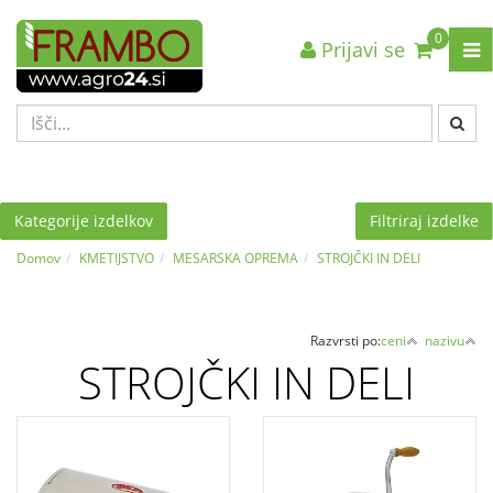
0
Prijavi se
Nazaj en nivo
Nazaj en nivo
Nazaj en nivo
VRSTA 1
VRSTA 1
VRSTA 1
VRSTA 2
VRSTA 2
VRSTA 2
VRSTA 3
VRSTA 3
VRSTA 3
Kategorije izdelkov
Filtriraj izdelke
Domov
KMETIJSTVO
MESARSKA OPREMA
STROJČKI IN DELI
Razvrsti po:
ceni
nazivu
STROJČKI IN DELI