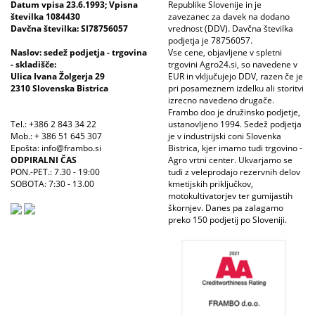
Datum vpisa 23.6.1993; Vpisna
Republike Slovenije in je
številka 1084430
zavezanec za davek na dodano
Davčna številka: SI78756057
vrednost (DDV). Davčna številka
podjetja je 78756057.
Naslov: sedež podjetja - trgovina
Vse cene, objavljene v spletni
- skladišče:
trgovini Agro24.si, so navedene v
Ulica Ivana Žolgerja 29
EUR in vključujejo DDV, razen če je
2310 Slovenska Bistrica
pri posameznem izdelku ali storitvi
izrecno navedeno drugače.
Frambo doo je družinsko podjetje,
Tel.: +386 2 843 34 22
ustanovljeno 1994. Sedež podjetja
Mob.: + 386 51 645 307
je v industrijski coni Slovenka
Epošta: info@frambo.si
Bistrica, kjer imamo tudi trgovino -
ODPIRALNI ČAS
Agro vrtni center. Ukvarjamo se
PON.-PET.: 7.30 - 19:00
tudi z veleprodajo rezervnih delov
SOBOTA: 7:30 - 13.00
kmetijskih priključkov,
motokultivatorjev ter gumijastih
škornjev. Danes pa zalagamo
preko 150 podjetij po Sloveniji.