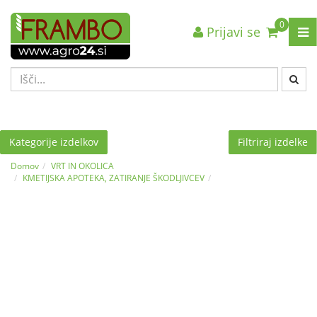
0
Prijavi se
Nazaj en nivo
Nazaj en nivo
Nazaj en nivo
VRSTA 1
VRSTA 1
VRSTA 1
VRSTA 2
VRSTA 2
VRSTA 2
VRSTA 3
VRSTA 3
VRSTA 3
Kategorije izdelkov
Filtriraj izdelke
Domov
VRT IN OKOLICA
KMETIJSKA APOTEKA, ZATIRANJE ŠKODLJIVCEV