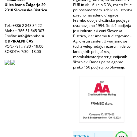
Ulica Ivana Žolgerja 29
EUR in vključujejo DDV, razen če je
2310 Slovenska Bistrica
pri posameznem izdelku ali storitvi
izrecno navedeno drugače.
Frambo doo je družinsko podjetje,
Tel.: +386 2 843 34 22
ustanovljeno 1994. Sedež podjetja
Mob.: + 386 51 645 307
je v industrijski coni Slovenka
Epošta: info@frambo.si
Bistrica, kjer imamo tudi trgovino -
ODPIRALNI ČAS
Agro vrtni center. Ukvarjamo se
PON.-PET.: 7.30 - 19:00
tudi z veleprodajo rezervnih delov
SOBOTA: 7:30 - 13.00
kmetijskih priključkov,
motokultivatorjev ter gumijastih
škornjev. Danes pa zalagamo
preko 150 podjetij po Sloveniji.