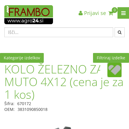
0
Prijavi se
Nazaj en nivo
Nazaj en nivo
Nazaj en nivo
VRSTA 1
VRSTA 1
VRSTA 1
VRSTA 2
VRSTA 2
VRSTA 2
VRSTA 3
VRSTA 3
VRSTA 3
Kategorije izdelkov
Filtriraj izdelke
KOLO ŽELEZNO ZA
MUTO 4X12 (cena je za
1 kos)
Šifra:
670172
OEM:
3831090850018