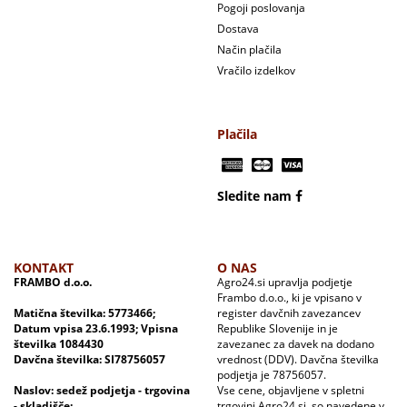
Pogoji poslovanja
Dostava
Način plačila
Vračilo izdelkov
Plačila
Sledite nam
KONTAKT
O NAS
FRAMBO d.o.o.
Agro24.si upravlja podjetje
Frambo d.o.o., ki je vpisano v
Matična številka: 5773466;
register davčnih zavezancev
Datum vpisa 23.6.1993; Vpisna
Republike Slovenije in je
številka 1084430
zavezanec za davek na dodano
Davčna številka: SI78756057
vrednost (DDV). Davčna številka
podjetja je 78756057.
Naslov: sedež podjetja - trgovina
Vse cene, objavljene v spletni
- skladišče:
trgovini Agro24.si, so navedene v