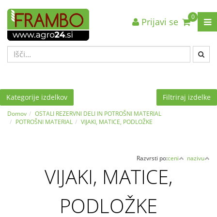
0
Prijavi se
Nazaj en nivo
Nazaj en nivo
Nazaj en nivo
VRSTA 1
VRSTA 1
VRSTA 1
VRSTA 2
VRSTA 2
VRSTA 2
VRSTA 3
VRSTA 3
VRSTA 3
Kategorije izdelkov
Filtriraj izdelke
Domov
OSTALI REZERVNI DELI IN POTROŠNI MATERIAL
POTROŠNI MATERIAL
VIJAKI, MATICE, PODLOŽKE
Razvrsti po:
ceni
nazivu
VIJAKI, MATICE,
PODLOŽKE