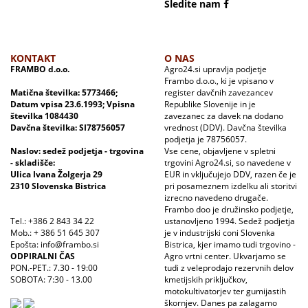
Sledite nam
KONTAKT
O NAS
FRAMBO d.o.o.
Agro24.si upravlja podjetje
Frambo d.o.o., ki je vpisano v
Matična številka: 5773466;
register davčnih zavezancev
Datum vpisa 23.6.1993; Vpisna
Republike Slovenije in je
številka 1084430
zavezanec za davek na dodano
Davčna številka: SI78756057
vrednost (DDV). Davčna številka
podjetja je 78756057.
Naslov: sedež podjetja - trgovina
Vse cene, objavljene v spletni
- skladišče:
trgovini Agro24.si, so navedene v
Ulica Ivana Žolgerja 29
EUR in vključujejo DDV, razen če je
2310 Slovenska Bistrica
pri posameznem izdelku ali storitvi
izrecno navedeno drugače.
Frambo doo je družinsko podjetje,
Tel.: +386 2 843 34 22
ustanovljeno 1994. Sedež podjetja
Mob.: + 386 51 645 307
je v industrijski coni Slovenka
Epošta: info@frambo.si
Bistrica, kjer imamo tudi trgovino -
ODPIRALNI ČAS
Agro vrtni center. Ukvarjamo se
PON.-PET.: 7.30 - 19:00
tudi z veleprodajo rezervnih delov
SOBOTA: 7:30 - 13.00
kmetijskih priključkov,
motokultivatorjev ter gumijastih
škornjev. Danes pa zalagamo