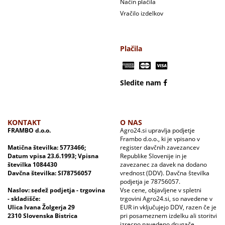
Način plačila
Vračilo izdelkov
Plačila
Sledite nam
KONTAKT
O NAS
FRAMBO d.o.o.
Agro24.si upravlja podjetje
Frambo d.o.o., ki je vpisano v
Matična številka: 5773466;
register davčnih zavezancev
Datum vpisa 23.6.1993; Vpisna
Republike Slovenije in je
številka 1084430
zavezanec za davek na dodano
Davčna številka: SI78756057
vrednost (DDV). Davčna številka
podjetja je 78756057.
Naslov: sedež podjetja - trgovina
Vse cene, objavljene v spletni
- skladišče:
trgovini Agro24.si, so navedene v
Ulica Ivana Žolgerja 29
EUR in vključujejo DDV, razen če je
2310 Slovenska Bistrica
pri posameznem izdelku ali storitvi
izrecno navedeno drugače.