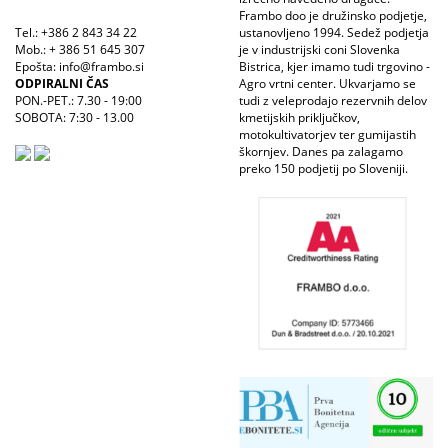
Frambo doo je družinsko podjetje,
Tel.: +386 2 843 34 22
ustanovljeno 1994. Sedež podjetja
Mob.: + 386 51 645 307
je v industrijski coni Slovenka
Epošta: info@frambo.si
Bistrica, kjer imamo tudi trgovino -
ODPIRALNI ČAS
Agro vrtni center. Ukvarjamo se
PON.-PET.: 7.30 - 19:00
tudi z veleprodajo rezervnih delov
SOBOTA: 7:30 - 13.00
kmetijskih priključkov,
motokultivatorjev ter gumijastih
škornjev. Danes pa zalagamo
preko 150 podjetij po Sloveniji.