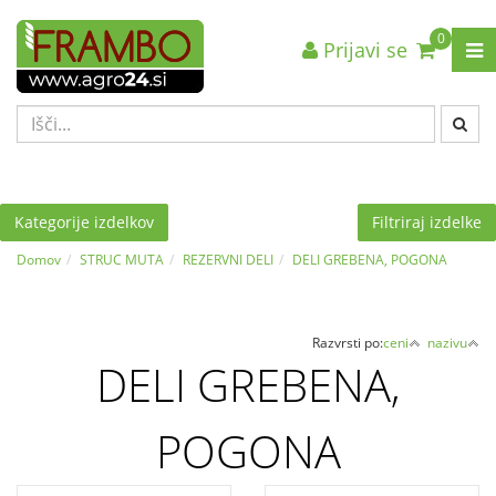
0
Prijavi se
Nazaj en nivo
Nazaj en nivo
Nazaj en nivo
VRSTA 1
VRSTA 1
VRSTA 1
VRSTA 2
VRSTA 2
VRSTA 2
VRSTA 3
VRSTA 3
VRSTA 3
Kategorije izdelkov
Filtriraj izdelke
Domov
STRUC MUTA
REZERVNI DELI
DELI GREBENA, POGONA
Razvrsti po:
ceni
nazivu
DELI GREBENA,
POGONA