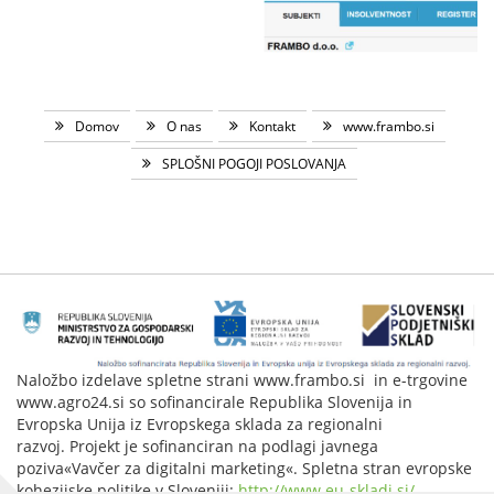
Domov
O nas
Kontakt
www.frambo.si
SPLOŠNI POGOJI POSLOVANJA
Naložbo izdelave spletne strani www.frambo.si in e-trgovine
www.agro24.si so sofinancirale Republika Slovenija in
Evropska Unija iz Evropskega sklada za regionalni
razvoj. Projekt je sofinanciran na podlagi javnega
poziva«Vavčer za digitalni marketing«. Spletna stran evropske
kohezijske politike v Sloveniji:
http://www.eu-skladi.si/
.