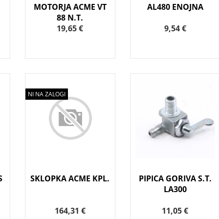
MOTORJA ACME VT
AL480 ENOJNA
88 N.T.
19,65 €
9,54 €
NI NA ZALOGI
S
SKLOPKA ACME KPL.
PIPICA GORIVA S.T.
LA300
164,31 €
11,05 €