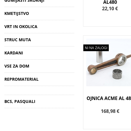
GUMIJASTI ŠKORNJI
AL480
22,10 €
KMETIJSTVO
VRT IN OKOLICA
STRUC MUTA
NI NA ZALOGI
KARDANI
VSE ZA DOM
REPROMATERIAL
OJNICA ACME AL 48
BCS, PASQUALI
168,98 €