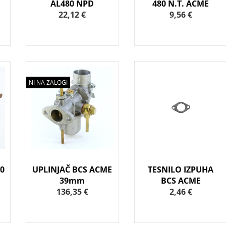
AL480 NPD
480 N.T. ACME
22,12 €
9,56 €
NI NA ZALOGI
0
UPLINJAČ BCS ACME
TESNILO IZPUHA
39mm
BCS ACME
136,35 €
2,46 €