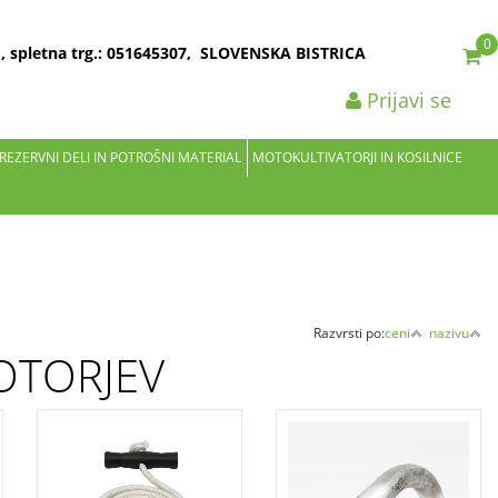
0
2 , spletna trg.: 051645307, SLOVENSKA BISTRICA
Prijavi se
 REZERVNI DELI IN POTROŠNI MATERIAL
MOTOKULTIVATORJI IN KOSILNICE
Razvrsti po:
ceni
nazivu
OTORJEV