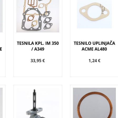
TESNILA KPL. IM 350
TESNILO UPLINJAČA
E
/ A349
ACME AL480
33,95 €
1,24 €