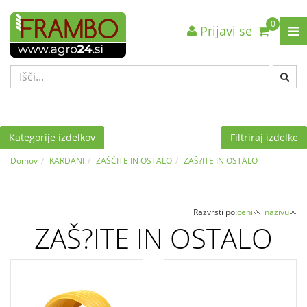
0
Prijavi se
Nazaj en nivo
Nazaj en nivo
Nazaj en nivo
VRSTA 1
VRSTA 1
VRSTA 1
VRSTA 2
VRSTA 2
VRSTA 2
VRSTA 3
VRSTA 3
VRSTA 3
Kategorije izdelkov
Filtriraj izdelke
Domov
KARDANI
ZAŠČITE IN OSTALO
ZAŠ?ITE IN OSTALO
Razvrsti po:
ceni
nazivu
ZAŠ?ITE IN OSTALO