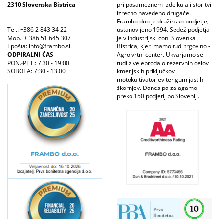
2310 Slovenska Bistrica
pri posameznem izdelku ali storitvi
izrecno navedeno drugače.
Frambo doo je družinsko podjetje,
Tel.: +386 2 843 34 22
ustanovljeno 1994. Sedež podjetja
Mob.: + 386 51 645 307
je v industrijski coni Slovenka
Epošta: info@frambo.si
Bistrica, kjer imamo tudi trgovino -
ODPIRALNI ČAS
Agro vrtni center. Ukvarjamo se
PON.-PET.: 7.30 - 19:00
tudi z veleprodajo rezervnih delov
SOBOTA: 7:30 - 13.00
kmetijskih priključkov,
motokultivatorjev ter gumijastih
škornjev. Danes pa zalagamo
preko 150 podjetij po Sloveniji.