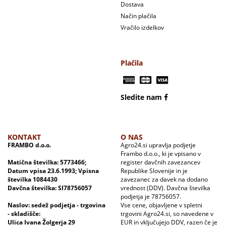
Dostava
Način plačila
Vračilo izdelkov
Plačila
Sledite nam
KONTAKT
O NAS
FRAMBO d.o.o.
Agro24.si upravlja podjetje
Frambo d.o.o., ki je vpisano v
Matična številka: 5773466;
register davčnih zavezancev
Datum vpisa 23.6.1993; Vpisna
Republike Slovenije in je
številka 1084430
zavezanec za davek na dodano
Davčna številka: SI78756057
vrednost (DDV). Davčna številka
podjetja je 78756057.
Naslov: sedež podjetja - trgovina
Vse cene, objavljene v spletni
- skladišče:
trgovini Agro24.si, so navedene v
Ulica Ivana Žolgerja 29
EUR in vključujejo DDV, razen če je