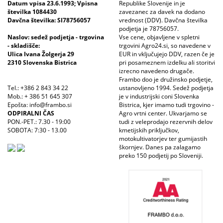
Datum vpisa 23.6.1993; Vpisna
Republike Slovenije in je
številka 1084430
zavezanec za davek na dodano
Davčna številka: SI78756057
vrednost (DDV). Davčna številka
podjetja je 78756057.
Naslov: sedež podjetja - trgovina
Vse cene, objavljene v spletni
- skladišče:
trgovini Agro24.si, so navedene v
Ulica Ivana Žolgerja 29
EUR in vključujejo DDV, razen če je
2310 Slovenska Bistrica
pri posameznem izdelku ali storitvi
izrecno navedeno drugače.
Frambo doo je družinsko podjetje,
Tel.: +386 2 843 34 22
ustanovljeno 1994. Sedež podjetja
Mob.: + 386 51 645 307
je v industrijski coni Slovenka
Epošta: info@frambo.si
Bistrica, kjer imamo tudi trgovino -
ODPIRALNI ČAS
Agro vrtni center. Ukvarjamo se
PON.-PET.: 7.30 - 19:00
tudi z veleprodajo rezervnih delov
SOBOTA: 7:30 - 13.00
kmetijskih priključkov,
motokultivatorjev ter gumijastih
škornjev. Danes pa zalagamo
preko 150 podjetij po Sloveniji.