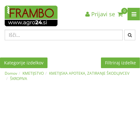
0
Prijavi se
Nazaj en nivo
Nazaj en nivo
Nazaj en nivo
VRSTA 1
VRSTA 1
VRSTA 1
VRSTA 2
VRSTA 2
VRSTA 2
VRSTA 3
VRSTA 3
VRSTA 3
Kategorije izdelkov
Filtriraj izdelke
Domov
KMETIJSTVO
KMETIJSKA APOTEKA, ZATIRANJE ŠKODLJIVCEV
ŠKROPIVA