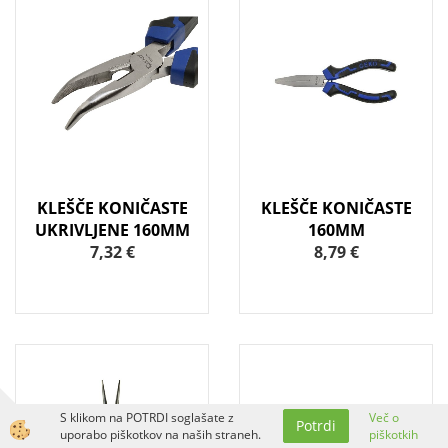
KLEŠČE KONIČASTE
KLEŠČE KONIČASTE
UKRIVLJENE 160MM
160MM
7,32 €
8,79 €
S klikom na POTRDI soglašate z
Več o
Potrdi
uporabo piškotkov na naših straneh.
piškotkih