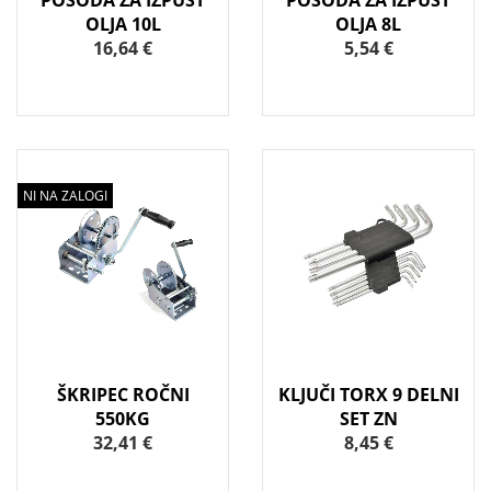
POSODA ZA IZPUST
POSODA ZA IZPUST
OLJA 10L
OLJA 8L
16,64 €
5,54 €
NI NA ZALOGI
ŠKRIPEC ROČNI
KLJUČI TORX 9 DELNI
550KG
SET ZN
32,41 €
8,45 €