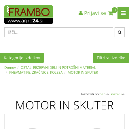
0
Prijavi se
Nazaj en nivo
Nazaj en nivo
Nazaj en nivo
VRSTA 1
VRSTA 1
VRSTA 1
VRSTA 2
VRSTA 2
VRSTA 2
VRSTA 3
VRSTA 3
VRSTA 3
Kategorije izdelkov
Filtriraj izdelke
Domov
OSTALI REZERVNI DELI IN POTROŠNI MATERIAL
PNEVMATIKE, ZRAČNICE, KOLESA
MOTOR IN SKUTER
Razvrsti po:
ceni
nazivu
MOTOR IN SKUTER