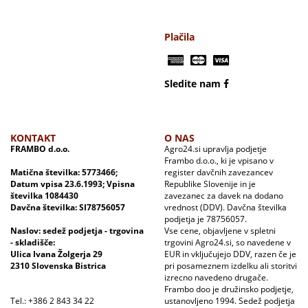
Plačila
Sledite nam
KONTAKT
O NAS
FRAMBO d.o.o.
Agro24.si upravlja podjetje
Frambo d.o.o., ki je vpisano v
Matična številka: 5773466;
register davčnih zavezancev
Datum vpisa 23.6.1993; Vpisna
Republike Slovenije in je
številka 1084430
zavezanec za davek na dodano
Davčna številka: SI78756057
vrednost (DDV). Davčna številka
podjetja je 78756057.
Naslov: sedež podjetja - trgovina
Vse cene, objavljene v spletni
- skladišče:
trgovini Agro24.si, so navedene v
Ulica Ivana Žolgerja 29
EUR in vključujejo DDV, razen če je
2310 Slovenska Bistrica
pri posameznem izdelku ali storitvi
izrecno navedeno drugače.
Frambo doo je družinsko podjetje,
Tel.: +386 2 843 34 22
ustanovljeno 1994. Sedež podjetja