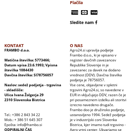
Plačila
Sledite nam
KONTAKT
O NAS
FRAMBO d.o.o.
Agro24.si upravlja podjetje
Frambo d.o.o., ki je vpisano v
Matična številka: 5773466;
register davčnih zavezancev
Datum vpisa 23.6.1993; Vpisna
Republike Slovenije in je
številka 1084430
zavezanec za davek na dodano
Davčna številka: SI78756057
vrednost (DDV). Davčna številka
podjetja je 78756057.
Naslov: sedež podjetja - trgovina
Vse cene, objavljene v spletni
- skladišče:
trgovini Agro24.si, so navedene v
Ulica Ivana Žolgerja 29
EUR in vključujejo DDV, razen če je
2310 Slovenska Bistrica
pri posameznem izdelku ali storitvi
izrecno navedeno drugače.
Frambo doo je družinsko podjetje,
Tel.: +386 2 843 34 22
ustanovljeno 1994. Sedež podjetja
Mob.: + 386 51 645 307
je v industrijski coni Slovenka
Epošta: info@frambo.si
Bistrica, kjer imamo tudi trgovino -
ODPIRALNI ČAS
Agro vrtni center. Ukvarjamo se