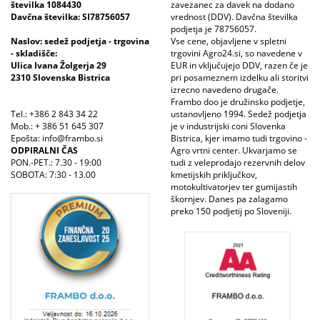
številka 1084430
zavezanec za davek na dodano
Davčna številka: SI78756057
vrednost (DDV). Davčna številka
podjetja je 78756057.
Naslov: sedež podjetja - trgovina
Vse cene, objavljene v spletni
- skladišče:
trgovini Agro24.si, so navedene v
Ulica Ivana Žolgerja 29
EUR in vključujejo DDV, razen če je
2310 Slovenska Bistrica
pri posameznem izdelku ali storitvi
izrecno navedeno drugače.
Frambo doo je družinsko podjetje,
Tel.: +386 2 843 34 22
ustanovljeno 1994. Sedež podjetja
Mob.: + 386 51 645 307
je v industrijski coni Slovenka
Epošta: info@frambo.si
Bistrica, kjer imamo tudi trgovino -
ODPIRALNI ČAS
Agro vrtni center. Ukvarjamo se
PON.-PET.: 7.30 - 19:00
tudi z veleprodajo rezervnih delov
SOBOTA: 7:30 - 13.00
kmetijskih priključkov,
motokultivatorjev ter gumijastih
škornjev. Danes pa zalagamo
preko 150 podjetij po Sloveniji.