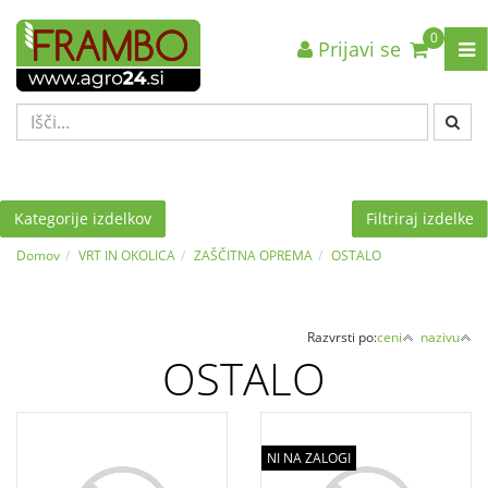
0
Prijavi se
Nazaj en nivo
Nazaj en nivo
Nazaj en nivo
VRSTA 1
VRSTA 1
VRSTA 1
VRSTA 2
VRSTA 2
VRSTA 2
VRSTA 3
VRSTA 3
VRSTA 3
Kategorije izdelkov
Filtriraj izdelke
Domov
VRT IN OKOLICA
ZAŠČITNA OPREMA
OSTALO
Razvrsti po:
ceni
nazivu
OSTALO
NI NA ZALOGI