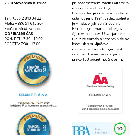
2310 Slovenska Bistrica
pri posameznem izdelku ali storitvi
izrecno navedeno drugače.
Frambo doo je družinsko podjetje,
Tel.: +386 2 843 34 22
ustanovljeno 1994. Sedež podjetja
Mob.: + 386 51 645 307
je v industrijski coni Slovenka
Epošta: info@frambo.si
Bistrica, kjer imamo tudi trgovino -
ODPIRALNI ČAS
Agro vrtni center. Ukvarjamo se
PON.-PET.: 7.30 - 19:00
tudi z veleprodajo rezervnih delov
SOBOTA: 7:30 - 13.00
kmetijskih priključkov,
motokultivatorjev ter gumijastih
škornjev. Danes pa zalagamo
preko 150 podjetij po Sloveniji.