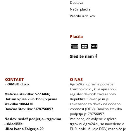
Dostava
Način plačila
Vračilo izdelkov
Plačila
Sledite nam
KONTAKT
O NAS
FRAMBO d.o.o.
Agro24.si upravlja podjetje
Frambo d.o.o., ki je vpisano v
Matična številka: 5773466;
register davčnih zavezancev
Datum vpisa 23.6.1993; Vpisna
Republike Slovenije in je
številka 1084430
zavezanec za davek na dodano
Davčna številka: SI78756057
vrednost (DDV). Davčna številka
podjetja je 78756057.
Naslov: sedež podjetja - trgovina
Vse cene, objavljene v spletni
- skladišče:
trgovini Agro24.si, so navedene v
Ulica Ivana Žolgerja 29
EUR in vključujejo DDV, razen če je