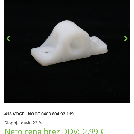
418 VOGEL NOOT 0403 804.92.119
Stopnja davka
22 %
Neto cena brez DDV:
2,99 €