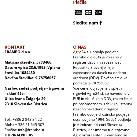
Plačila
Sledite nam
KONTAKT
O NAS
FRAMBO d.o.o.
Agro24.si upravlja podjetje
Frambo d.o.o., ki je vpisano v
Matična številka: 5773466;
register davčnih zavezancev
Datum vpisa 23.6.1993; Vpisna
Republike Slovenije in je
številka 1084430
zavezanec za davek na dodano
Davčna številka: SI78756057
vrednost (DDV). Davčna številka
podjetja je 78756057.
Naslov: sedež podjetja - trgovina
Vse cene, objavljene v spletni
- skladišče:
trgovini Agro24.si, so navedene v
Ulica Ivana Žolgerja 29
EUR in vključujejo DDV, razen če je
2310 Slovenska Bistrica
pri posameznem izdelku ali storitvi
izrecno navedeno drugače.
Frambo doo je družinsko podjetje,
Tel.: +386 2 843 34 22
ustanovljeno 1994. Sedež podjetja
Mob.: + 386 51 645 307
je v industrijski coni Slovenka
Epošta: info@frambo.si
Bistrica, kjer imamo tudi trgovino -
ODPIRALNI ČAS
Agro vrtni center. Ukvarjamo se