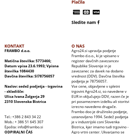
Plačila
Sledite nam
KONTAKT
O NAS
FRAMBO d.o.o.
Agro24.si upravlja podjetje
Frambo d.o.o., ki je vpisano v
Matična številka: 5773466;
register davčnih zavezancev
Datum vpisa 23.6.1993; Vpisna
Republike Slovenije in je
številka 1084430
zavezanec za davek na dodano
Davčna številka: SI78756057
vrednost (DDV). Davčna številka
podjetja je 78756057.
Naslov: sedež podjetja - trgovina
Vse cene, objavljene v spletni
- skladišče:
trgovini Agro24.si, so navedene v
Ulica Ivana Žolgerja 29
EUR in vključujejo DDV, razen če je
2310 Slovenska Bistrica
pri posameznem izdelku ali storitvi
izrecno navedeno drugače.
Frambo doo je družinsko podjetje,
Tel.: +386 2 843 34 22
ustanovljeno 1994. Sedež podjetja
Mob.: + 386 51 645 307
je v industrijski coni Slovenka
Epošta: info@frambo.si
Bistrica, kjer imamo tudi trgovino -
ODPIRALNI ČAS
Agro vrtni center. Ukvarjamo se