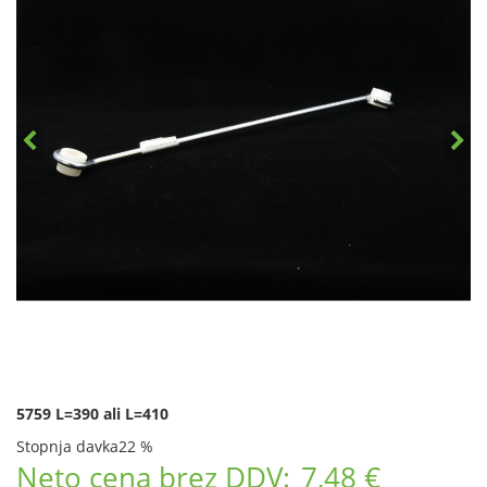
5759 L=390 ali L=410
Stopnja davka
22 %
Neto cena brez DDV:
7,48 €