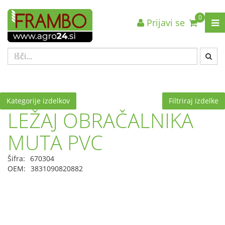
0
Prijavi se
Nazaj en nivo
Nazaj en nivo
Nazaj en nivo
VRSTA 1
VRSTA 1
VRSTA 1
VRSTA 2
VRSTA 2
VRSTA 2
VRSTA 3
VRSTA 3
VRSTA 3
Kategorije izdelkov
Filtriraj izdelke
LEŽAJ OBRAČALNIKA
MUTA PVC
Šifra:
670304
OEM:
3831090820882