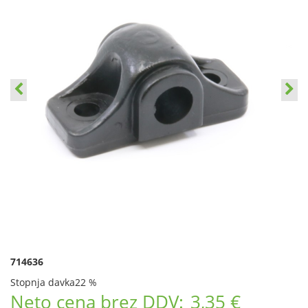
714636
Stopnja davka
22 %
Neto cena brez DDV:
3,35 €