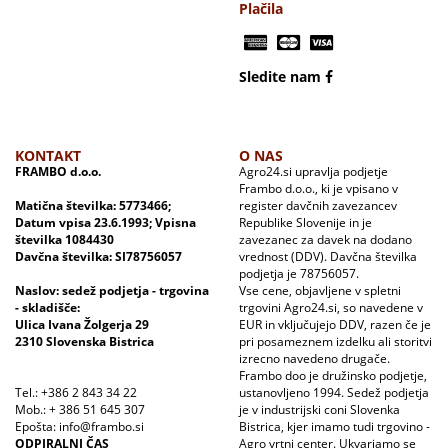
Plačila
Sledite nam
KONTAKT
O NAS
FRAMBO d.o.o.
Agro24.si upravlja podjetje
Frambo d.o.o., ki je vpisano v
Matična številka: 5773466;
register davčnih zavezancev
Datum vpisa 23.6.1993; Vpisna
Republike Slovenije in je
številka 1084430
zavezanec za davek na dodano
Davčna številka: SI78756057
vrednost (DDV). Davčna številka
podjetja je 78756057.
Naslov: sedež podjetja - trgovina
Vse cene, objavljene v spletni
- skladišče:
trgovini Agro24.si, so navedene v
Ulica Ivana Žolgerja 29
EUR in vključujejo DDV, razen če je
2310 Slovenska Bistrica
pri posameznem izdelku ali storitvi
izrecno navedeno drugače.
Frambo doo je družinsko podjetje,
Tel.: +386 2 843 34 22
ustanovljeno 1994. Sedež podjetja
Mob.: + 386 51 645 307
je v industrijski coni Slovenka
Epošta: info@frambo.si
Bistrica, kjer imamo tudi trgovino -
ODPIRALNI ČAS
Agro vrtni center. Ukvarjamo se