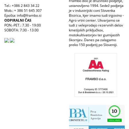
Frambo doo je družinsko podjetje,
Tel.: +386 2 843 34 22
ustanovljeno 1994. Sedež podjetja
Mob.: + 386 51 645 307
je v industrijski coni Slovenka
Epošta: info@frambo.si
Bistrica, kjer imamo tudi trgovino -
ODPIRALNI ČAS
Agro vrtni center. Ukvarjamo se
PON.-PET.: 7.30 - 19:00
tudi z veleprodajo rezervnih delov
SOBOTA: 7:30 - 13.00
kmetijskih priključkov,
motokultivatorjev ter gumijastih
škornjev. Danes pa zalagamo
preko 150 podjetij po Sloveniji.