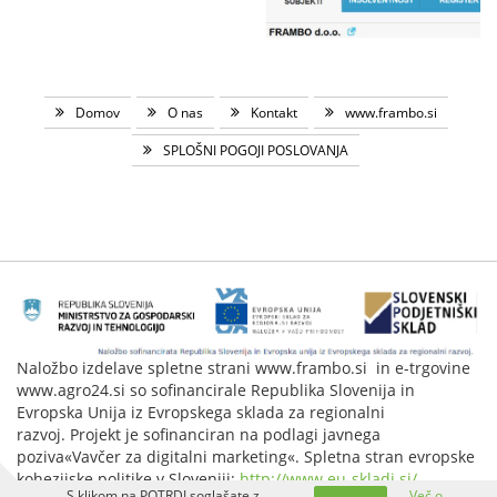
Domov
O nas
Kontakt
www.frambo.si
SPLOŠNI POGOJI POSLOVANJA
Naložbo izdelave spletne strani www.frambo.si in e-trgovine
www.agro24.si so sofinancirale Republika Slovenija in
Evropska Unija iz Evropskega sklada za regionalni
razvoj. Projekt je sofinanciran na podlagi javnega
poziva«Vavčer za digitalni marketing«. Spletna stran evropske
kohezijske politike v Sloveniji:
http://www.eu-skladi.si/
.
S klikom na POTRDI soglašate z
Več o