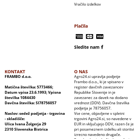
Vračilo izdelkov
Plačila
Sledite nam
KONTAKT
O NAS
FRAMBO d.o.o.
Agro24.si upravlja podjetje
Frambo d.o.o., ki je vpisano v
Matična številka: 5773466;
register davčnih zavezancev
Datum vpisa 23.6.1993; Vpisna
Republike Slovenije in je
številka 1084430
zavezanec za davek na dodano
Davčna številka: SI78756057
vrednost (DDV). Davčna številka
podjetja je 78756057.
Naslov: sedež podjetja - trgovina
Vse cene, objavljene v spletni
- skladišče:
trgovini Agro24.si, so navedene v
Ulica Ivana Žolgerja 29
EUR in vključujejo DDV, razen če je
2310 Slovenska Bistrica
pri posameznem izdelku ali storitvi
izrecno navedeno drugače.