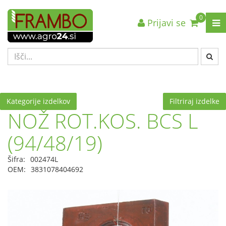
0
Prijavi se
Nazaj en nivo
Nazaj en nivo
Nazaj en nivo
VRSTA 1
VRSTA 1
VRSTA 1
VRSTA 2
VRSTA 2
VRSTA 2
VRSTA 3
VRSTA 3
VRSTA 3
Kategorije izdelkov
Filtriraj izdelke
NOŽ ROT.KOS. BCS L
(94/48/19)
Šifra:
002474L
OEM:
3831078404692