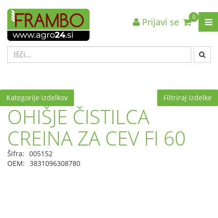
0
Prijavi se
Nazaj en nivo
Nazaj en nivo
Nazaj en nivo
VRSTA 1
VRSTA 1
VRSTA 1
VRSTA 2
VRSTA 2
VRSTA 2
VRSTA 3
VRSTA 3
VRSTA 3
Kategorije izdelkov
Filtriraj izdelke
OHIŠJE ČISTILCA
CREINA ZA CEV FI 60
Šifra:
005152
OEM:
3831096308780