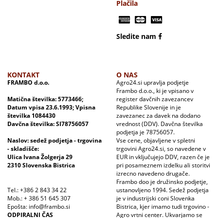
Plačila
Sledite nam
KONTAKT
O NAS
FRAMBO d.o.o.
Agro24.si upravlja podjetje
Frambo d.o.o., ki je vpisano v
Matična številka: 5773466;
register davčnih zavezancev
Datum vpisa 23.6.1993; Vpisna
Republike Slovenije in je
številka 1084430
zavezanec za davek na dodano
Davčna številka: SI78756057
vrednost (DDV). Davčna številka
podjetja je 78756057.
Naslov: sedež podjetja - trgovina
Vse cene, objavljene v spletni
- skladišče:
trgovini Agro24.si, so navedene v
Ulica Ivana Žolgerja 29
EUR in vključujejo DDV, razen če je
2310 Slovenska Bistrica
pri posameznem izdelku ali storitvi
izrecno navedeno drugače.
Frambo doo je družinsko podjetje,
Tel.: +386 2 843 34 22
ustanovljeno 1994. Sedež podjetja
Mob.: + 386 51 645 307
je v industrijski coni Slovenka
Epošta: info@frambo.si
Bistrica, kjer imamo tudi trgovino -
ODPIRALNI ČAS
Agro vrtni center. Ukvarjamo se