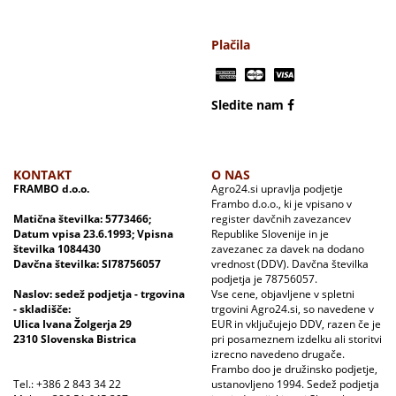
Plačila
Sledite nam
KONTAKT
O NAS
FRAMBO d.o.o.
Agro24.si upravlja podjetje
Frambo d.o.o., ki je vpisano v
Matična številka: 5773466;
register davčnih zavezancev
Datum vpisa 23.6.1993; Vpisna
Republike Slovenije in je
številka 1084430
zavezanec za davek na dodano
Davčna številka: SI78756057
vrednost (DDV). Davčna številka
podjetja je 78756057.
Naslov: sedež podjetja - trgovina
Vse cene, objavljene v spletni
- skladišče:
trgovini Agro24.si, so navedene v
Ulica Ivana Žolgerja 29
EUR in vključujejo DDV, razen če je
2310 Slovenska Bistrica
pri posameznem izdelku ali storitvi
izrecno navedeno drugače.
Frambo doo je družinsko podjetje,
Tel.: +386 2 843 34 22
ustanovljeno 1994. Sedež podjetja