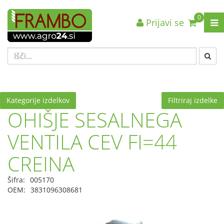
0
Prijavi se
Nazaj en nivo
Nazaj en nivo
Nazaj en nivo
VRSTA 1
VRSTA 1
VRSTA 1
VRSTA 2
VRSTA 2
VRSTA 2
VRSTA 3
VRSTA 3
VRSTA 3
Kategorije izdelkov
Filtriraj izdelke
OHIŠJE SESALNEGA
VENTILA CEV FI=44
CREINA
Šifra:
005170
OEM:
3831096308681