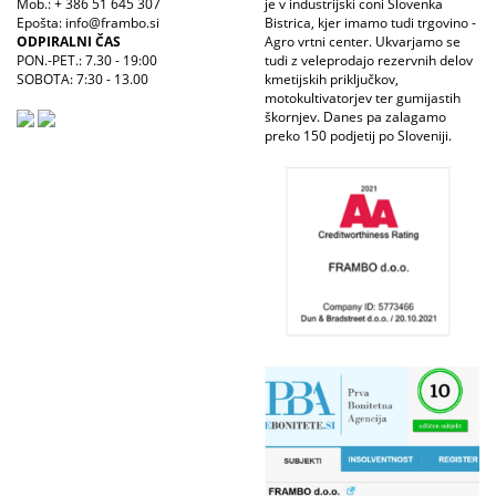
Mob.: + 386 51 645 307
je v industrijski coni Slovenka
Epošta: info@frambo.si
Bistrica, kjer imamo tudi trgovino -
ODPIRALNI ČAS
Agro vrtni center. Ukvarjamo se
PON.-PET.: 7.30 - 19:00
tudi z veleprodajo rezervnih delov
SOBOTA: 7:30 - 13.00
kmetijskih priključkov,
motokultivatorjev ter gumijastih
škornjev. Danes pa zalagamo
preko 150 podjetij po Sloveniji.