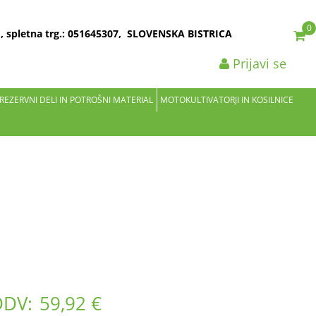
0
2 , spletna trg.: 051645307, SLOVENSKA BISTRICA
Prijavi se
 REZERVNI DELI IN POTROŠNI MATERIAL
MOTOKULTIVATORJI IN KOSILNICE
0
DDV:
59,92 €