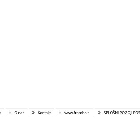
v
O nas
Kontakt
www.frambo.si
SPLOŠNI POGOJI PO