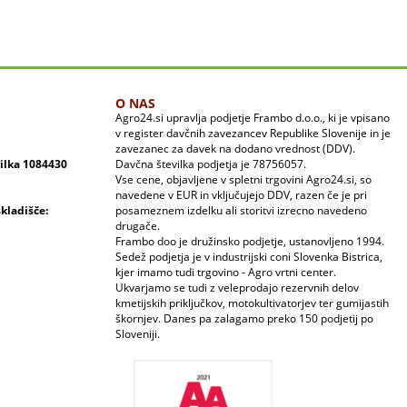
O NAS
Agro24.si upravlja podjetje Frambo d.o.o., ki je vpisano
v register davčnih zavezancev Republike Slovenije in je
zavezanec za davek na dodano vrednost (DDV).
vilka 1084430
Davčna številka podjetja je 78756057.
Vse cene, objavljene v spletni trgovini Agro24.si, so
navedene v EUR in vključujejo DDV, razen če je pri
skladišče:
posameznem izdelku ali storitvi izrecno navedeno
drugače.
Frambo doo je družinsko podjetje, ustanovljeno 1994.
Sedež podjetja je v industrijski coni Slovenka Bistrica,
kjer imamo tudi trgovino - Agro vrtni center.
Ukvarjamo se tudi z veleprodajo rezervnih delov
kmetijskih priključkov, motokultivatorjev ter gumijastih
škornjev. Danes pa zalagamo preko 150 podjetij po
Sloveniji.