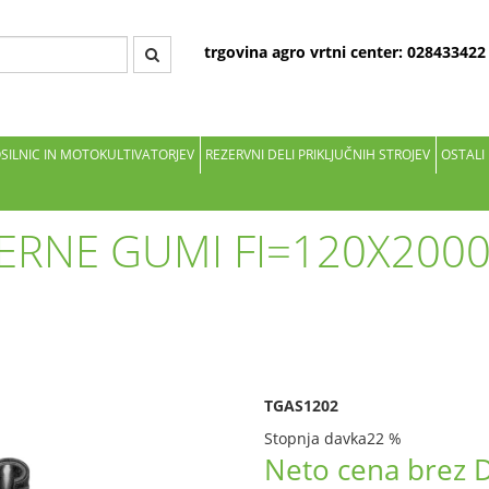
trgovina agro vrtni center: 02843342
OSILNIC IN MOTOKULTIVATORJEV
REZERVNI DELI PRIKLJUČNIH STROJEV
OSTALI
TERNE GUMI FI=120X200
TGAS1202
Stopnja davka
22 %
Neto cena brez 