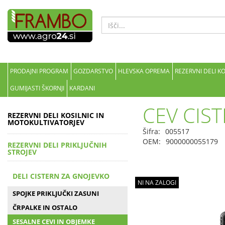
PRODAJNI PROGRAM
GOZDARSTVO
HLEVSKA OPREMA
REZERVNI DELI K
GUMIJASTI ŠKORNJI
KARDANI
CEV CIS
REZERVNI DELI KOSILNIC IN
MOTOKULTIVATORJEV
Šifra:
005517
OEM:
9000000055179
REZERVNI DELI PRIKLJUČNIH
STROJEV
DELI CISTERN ZA GNOJEVKO
NI NA ZALOGI
SPOJKE PRIKLJUČKI ZASUNI
ČRPALKE IN OSTALO
SESALNE CEVI IN OBJEMKE