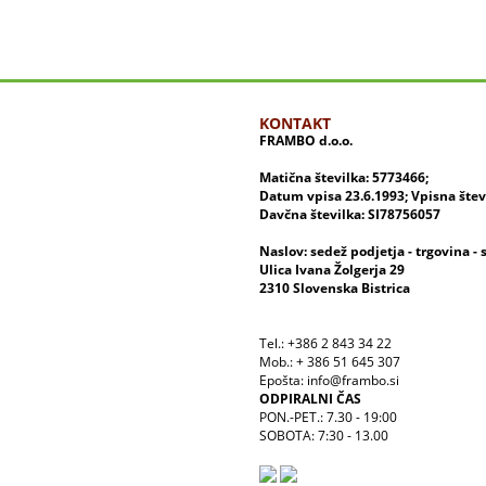
KONTAKT
FRAMBO d.o.o.
Matična številka: 5773466;
Datum vpisa 23.6.1993; Vpisna šte
Davčna številka: SI78756057
Naslov: sedež podjetja - trgovina - 
Ulica Ivana Žolgerja 29
2310 Slovenska Bistrica
Tel.: +386 2 843 34 22
Mob.: + 386 51 645 307
Epošta: info@frambo.si
ODPIRALNI ČAS
PON.-PET.: 7.30 - 19:00
SOBOTA: 7:30 - 13.00