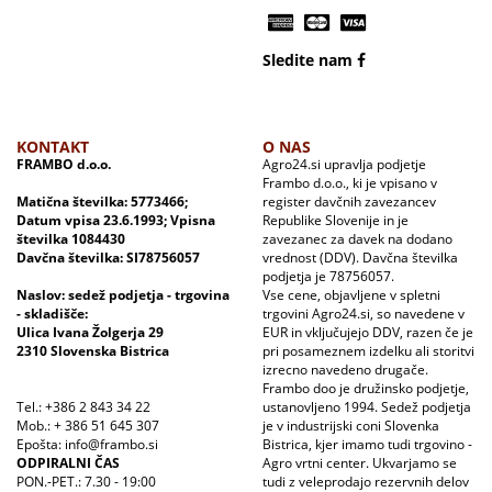
Sledite nam
KONTAKT
O NAS
FRAMBO d.o.o.
Agro24.si upravlja podjetje
Frambo d.o.o., ki je vpisano v
Matična številka: 5773466;
register davčnih zavezancev
Datum vpisa 23.6.1993; Vpisna
Republike Slovenije in je
številka 1084430
zavezanec za davek na dodano
Davčna številka: SI78756057
vrednost (DDV). Davčna številka
podjetja je 78756057.
Naslov: sedež podjetja - trgovina
Vse cene, objavljene v spletni
- skladišče:
trgovini Agro24.si, so navedene v
Ulica Ivana Žolgerja 29
EUR in vključujejo DDV, razen če je
2310 Slovenska Bistrica
pri posameznem izdelku ali storitvi
izrecno navedeno drugače.
Frambo doo je družinsko podjetje,
Tel.: +386 2 843 34 22
ustanovljeno 1994. Sedež podjetja
Mob.: + 386 51 645 307
je v industrijski coni Slovenka
Epošta: info@frambo.si
Bistrica, kjer imamo tudi trgovino -
ODPIRALNI ČAS
Agro vrtni center. Ukvarjamo se
PON.-PET.: 7.30 - 19:00
tudi z veleprodajo rezervnih delov