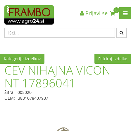
0
Prijavi se
Nazaj en nivo
Nazaj en nivo
Nazaj en nivo
VRSTA 1
VRSTA 1
VRSTA 1
VRSTA 2
VRSTA 2
VRSTA 2
VRSTA 3
VRSTA 3
VRSTA 3
Kategorije izdelkov
Filtriraj izdelke
CEV NIHAJNA VICON
NT 17896041
Šifra:
005020
OEM:
3831078407937