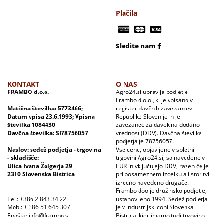
Plačila
Sledite nam
KONTAKT
O NAS
FRAMBO d.o.o.
Agro24.si upravlja podjetje
Frambo d.o.o., ki je vpisano v
Matična številka: 5773466;
register davčnih zavezancev
Datum vpisa 23.6.1993; Vpisna
Republike Slovenije in je
številka 1084430
zavezanec za davek na dodano
Davčna številka: SI78756057
vrednost (DDV). Davčna številka
podjetja je 78756057.
Naslov: sedež podjetja - trgovina
Vse cene, objavljene v spletni
- skladišče:
trgovini Agro24.si, so navedene v
Ulica Ivana Žolgerja 29
EUR in vključujejo DDV, razen če je
2310 Slovenska Bistrica
pri posameznem izdelku ali storitvi
izrecno navedeno drugače.
Frambo doo je družinsko podjetje,
Tel.: +386 2 843 34 22
ustanovljeno 1994. Sedež podjetja
Mob.: + 386 51 645 307
je v industrijski coni Slovenka
Epošta: info@frambo.si
Bistrica, kjer imamo tudi trgovino -