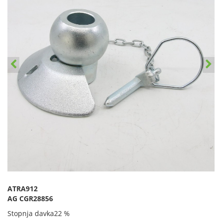
ATRA912
AG CGR28856
Stopnja davka
22 %