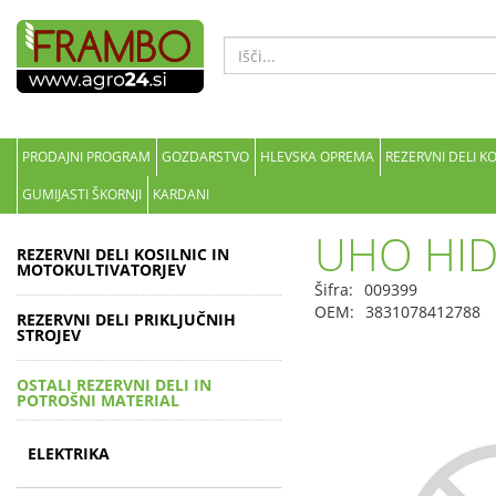
PRODAJNI PROGRAM
GOZDARSTVO
HLEVSKA OPREMA
REZERVNI DELI K
GUMIJASTI ŠKORNJI
KARDANI
UHO HID
REZERVNI DELI KOSILNIC IN
MOTOKULTIVATORJEV
Šifra:
009399
OEM:
3831078412788
REZERVNI DELI PRIKLJUČNIH
STROJEV
OSTALI REZERVNI DELI IN
POTROŠNI MATERIAL
ELEKTRIKA