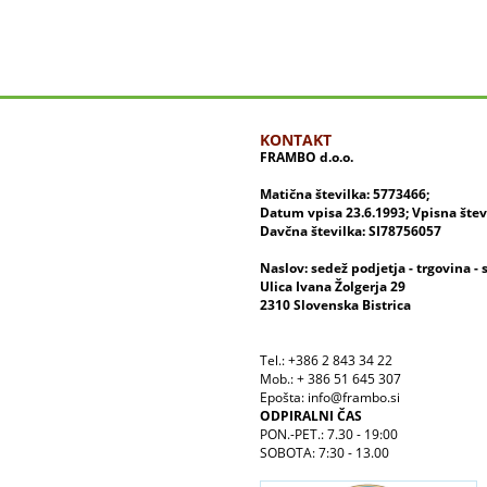
KONTAKT
FRAMBO d.o.o.
Matična številka: 5773466;
Datum vpisa 23.6.1993; Vpisna šte
Davčna številka: SI78756057
Naslov: sedež podjetja - trgovina - 
Ulica Ivana Žolgerja 29
2310 Slovenska Bistrica
Tel.: +386 2 843 34 22
Mob.: + 386 51 645 307
Epošta: info@frambo.si
ODPIRALNI ČAS
PON.-PET.: 7.30 - 19:00
SOBOTA: 7:30 - 13.00