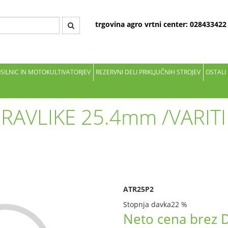
trgovina agro vrtni center: 02843342
OSILNIC IN MOTOKULTIVATORJEV
REZERVNI DELI PRIKLJUČNIH STROJEV
OSTALI
RAVLIKE 25.4mm /VARITI
ATR25P2
Stopnja davka
22 %
Neto cena brez 