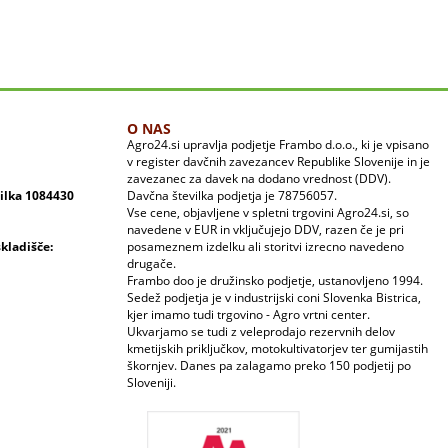
O NAS
Agro24.si upravlja podjetje Frambo d.o.o., ki je vpisano
v register davčnih zavezancev Republike Slovenije in je
zavezanec za davek na dodano vrednost (DDV).
vilka 1084430
Davčna številka podjetja je 78756057.
Vse cene, objavljene v spletni trgovini Agro24.si, so
navedene v EUR in vključujejo DDV, razen če je pri
skladišče:
posameznem izdelku ali storitvi izrecno navedeno
drugače.
Frambo doo je družinsko podjetje, ustanovljeno 1994.
Sedež podjetja je v industrijski coni Slovenka Bistrica,
kjer imamo tudi trgovino - Agro vrtni center.
Ukvarjamo se tudi z veleprodajo rezervnih delov
kmetijskih priključkov, motokultivatorjev ter gumijastih
škornjev. Danes pa zalagamo preko 150 podjetij po
Sloveniji.