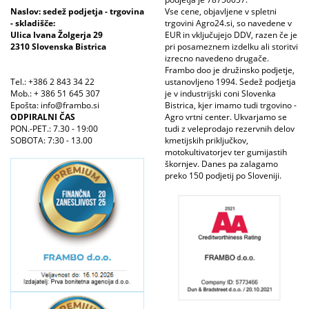
Naslov: sedež podjetja - trgovina
Vse cene, objavljene v spletni
- skladišče:
trgovini Agro24.si, so navedene v
Ulica Ivana Žolgerja 29
EUR in vključujejo DDV, razen če je
2310 Slovenska Bistrica
pri posameznem izdelku ali storitvi
izrecno navedeno drugače.
Frambo doo je družinsko podjetje,
Tel.: +386 2 843 34 22
ustanovljeno 1994. Sedež podjetja
Mob.: + 386 51 645 307
je v industrijski coni Slovenka
Epošta: info@frambo.si
Bistrica, kjer imamo tudi trgovino -
ODPIRALNI ČAS
Agro vrtni center. Ukvarjamo se
PON.-PET.: 7.30 - 19:00
tudi z veleprodajo rezervnih delov
SOBOTA: 7:30 - 13.00
kmetijskih priključkov,
motokultivatorjev ter gumijastih
škornjev. Danes pa zalagamo
preko 150 podjetij po Sloveniji.