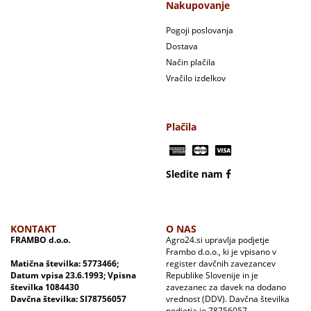
Nakupovanje
Pogoji poslovanja
Dostava
Način plačila
Vračilo izdelkov
Plačila
Sledite nam
KONTAKT
O NAS
FRAMBO d.o.o.
Agro24.si upravlja podjetje
Frambo d.o.o., ki je vpisano v
Matična številka: 5773466;
register davčnih zavezancev
Datum vpisa 23.6.1993; Vpisna
Republike Slovenije in je
številka 1084430
zavezanec za davek na dodano
Davčna številka: SI78756057
vrednost (DDV). Davčna številka
podjetja je 78756057.