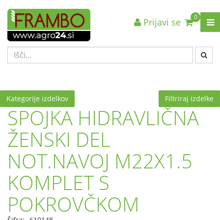
0
Prijavi se
Nazaj en nivo
Nazaj en nivo
Nazaj en nivo
VRSTA 1
VRSTA 1
VRSTA 1
VRSTA 2
VRSTA 2
VRSTA 2
VRSTA 3
VRSTA 3
VRSTA 3
Kategorije izdelkov
Filtriraj izdelke
SPOJKA HIDRAVLIČNA
ŽENSKI DEL
NOT.NAVOJ M22X1.5
KOMPLET S
POKROVČKOM
Šifra:
610148