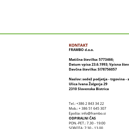
KONTAKT
FRAMBO d.o.o.
Matična številka: 5773466;
Datum vpisa 23.6.1993; Vpisna šte
Davčna številka: SI78756057
Naslov: sedež podjetja - trgovina - 
Ulica Ivana Žolgerja 29
2310 Slovenska Bistrica
Tel.: +386 2 843 34 22
Mob.: + 386 51 645 307
Epošta: info@frambo.si
ODPIRALNI ČAS
PON.-PET.: 7.30 - 19:00
SOBOTA: 7:30 - 13.00