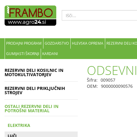
PRODAJNI PROGRAM
GOZDARSTVO
HLEVSKA OPREMA
REZERVNI DELI K
GUMIJASTI ŠKORNJI
KARDANI
ODSEVNI
REZERVNI DELI KOSILNIC IN
MOTOKULTIVATORJEV
Šifra:
009057
OEM:
9000000090576
REZERVNI DELI PRIKLJUČNIH
STROJEV
OSTALI REZERVNI DELI IN
POTROŠNI MATERIAL
ELEKTRIKA
LUČI