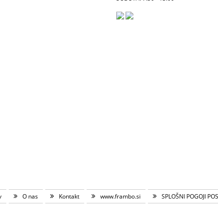
v
O nas
Kontakt
www.frambo.si
SPLOŠNI POGOJI PO