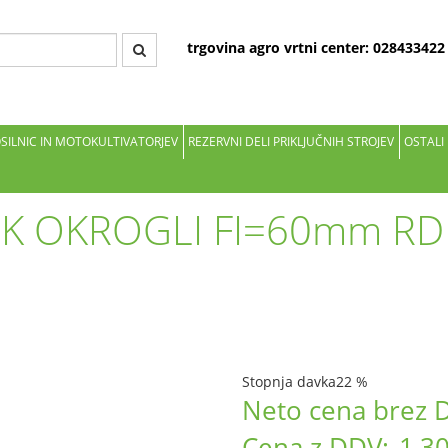
trgovina agro vrtni center: 02843342
OSILNIC IN MOTOKULTIVATORJEV
REZERVNI DELI PRIKLJUČNIH STROJEV
OSTALI
K OKROGLI FI=60mm RD
Stopnja davka
22 %
Neto cena brez 
Cena z DDV:
1,30