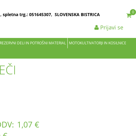
0
2 , spletna trg.: 051645307, SLOVENSKA BISTRICA
Prijavi se
 REZERVNI DELI IN POTROŠNI MATERIAL
MOTOKULTIVATORJI IN KOSILNICE
EČI
DDV:
1,07 €
 €