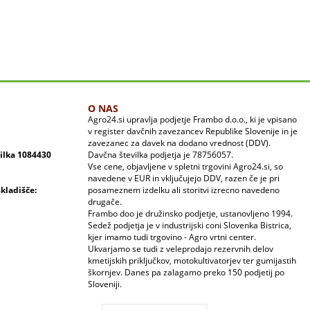
O NAS
Agro24.si upravlja podjetje Frambo d.o.o., ki je vpisano
v register davčnih zavezancev Republike Slovenije in je
zavezanec za davek na dodano vrednost (DDV).
vilka 1084430
Davčna številka podjetja je 78756057.
Vse cene, objavljene v spletni trgovini Agro24.si, so
navedene v EUR in vključujejo DDV, razen če je pri
skladišče:
posameznem izdelku ali storitvi izrecno navedeno
drugače.
Frambo doo je družinsko podjetje, ustanovljeno 1994.
Sedež podjetja je v industrijski coni Slovenka Bistrica,
kjer imamo tudi trgovino - Agro vrtni center.
Ukvarjamo se tudi z veleprodajo rezervnih delov
kmetijskih priključkov, motokultivatorjev ter gumijastih
škornjev. Danes pa zalagamo preko 150 podjetij po
Sloveniji.