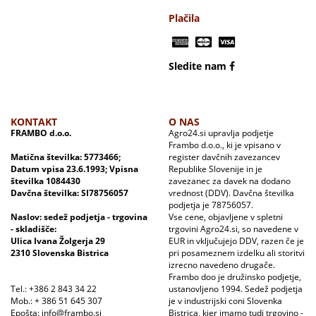
Plačila
Sledite nam
KONTAKT
O NAS
FRAMBO d.o.o.
Agro24.si upravlja podjetje
Frambo d.o.o., ki je vpisano v
Matična številka: 5773466;
register davčnih zavezancev
Datum vpisa 23.6.1993; Vpisna
Republike Slovenije in je
številka 1084430
zavezanec za davek na dodano
Davčna številka: SI78756057
vrednost (DDV). Davčna številka
podjetja je 78756057.
Naslov: sedež podjetja - trgovina
Vse cene, objavljene v spletni
- skladišče:
trgovini Agro24.si, so navedene v
Ulica Ivana Žolgerja 29
EUR in vključujejo DDV, razen če je
2310 Slovenska Bistrica
pri posameznem izdelku ali storitvi
izrecno navedeno drugače.
Frambo doo je družinsko podjetje,
Tel.: +386 2 843 34 22
ustanovljeno 1994. Sedež podjetja
Mob.: + 386 51 645 307
je v industrijski coni Slovenka
Epošta: info@frambo.si
Bistrica, kjer imamo tudi trgovino -