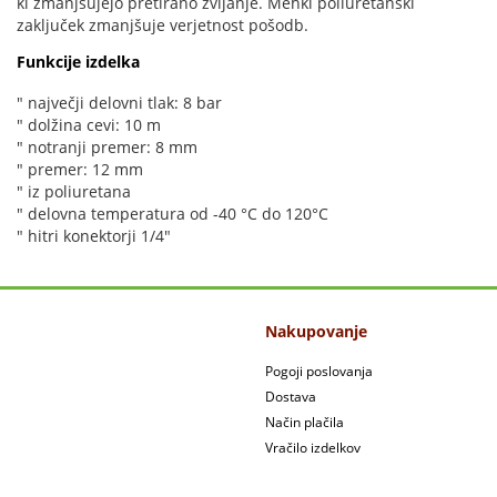
ki zmanjšujejo pretirano zvijanje. Mehki poliuretanski
zaključek zmanjšuje verjetnost pošodb.
Funkcije izdelka
" največji delovni tlak: 8 bar
" dolžina cevi: 10 m
" notranji premer: 8 mm
" premer: 12 mm
" iz poliuretana
" delovna temperatura od -40 °C do 120°C
" hitri konektorji 1/4"
Nakupovanje
Pogoji poslovanja
Dostava
Način plačila
Vračilo izdelkov