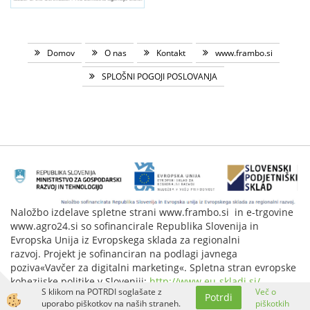
Domov
O nas
Kontakt
www.frambo.si
SPLOŠNI POGOJI POSLOVANJA
Naložbo izdelave spletne strani www.frambo.si in e-trgovine
www.agro24.si so sofinancirale Republika Slovenija in
Evropska Unija iz Evropskega sklada za regionalni
razvoj. Projekt je sofinanciran na podlagi javnega
poziva«Vavčer za digitalni marketing«. Spletna stran evropske
kohezijske politike v Sloveniji:
http://www.eu-skladi.si/
.
S klikom na POTRDI soglašate z
Več o
Potrdi
Izdelava spletne trgovine
uporabo piškotkov na naših straneh.
piškotkih