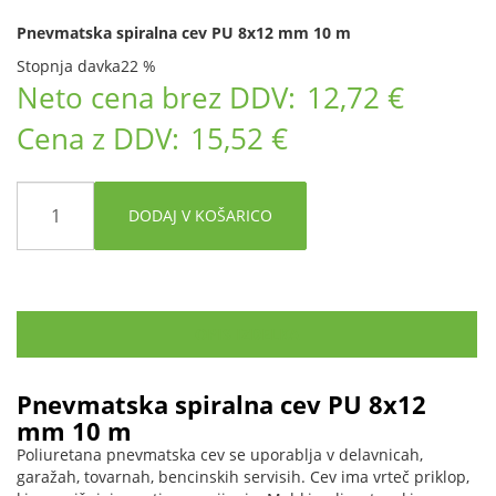
Pnevmatska spiralna cev PU 8x12 mm 10 m
Stopnja davka
22 %
Neto cena brez DDV:
12,72 €
Cena z DDV:
15,52 €
DODAJ V KOŠARICO
OPIS IZDELKA
Pnevmatska spiralna cev PU 8x12
mm 10 m
Poliuretana pnevmatska cev se uporablja v delavnicah,
garažah, tovarnah, bencinskih servisih. Cev ima vrteč priklop,