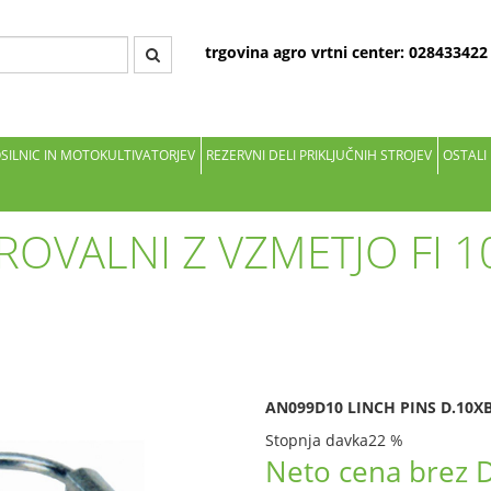
trgovina agro vrtni center: 02843342
OSILNIC IN MOTOKULTIVATORJEV
REZERVNI DELI PRIKLJUČNIH STROJEV
OSTALI
AROVALNI Z VZMETJO FI 
AN099D10 LINCH PINS D.10XB
Stopnja davka
22 %
Neto cena brez 