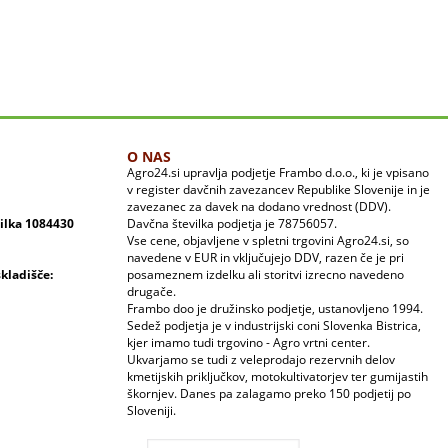
O NAS
Agro24.si upravlja podjetje Frambo d.o.o., ki je vpisano
v register davčnih zavezancev Republike Slovenije in je
zavezanec za davek na dodano vrednost (DDV).
vilka 1084430
Davčna številka podjetja je 78756057.
Vse cene, objavljene v spletni trgovini Agro24.si, so
navedene v EUR in vključujejo DDV, razen če je pri
skladišče:
posameznem izdelku ali storitvi izrecno navedeno
drugače.
Frambo doo je družinsko podjetje, ustanovljeno 1994.
Sedež podjetja je v industrijski coni Slovenka Bistrica,
kjer imamo tudi trgovino - Agro vrtni center.
Ukvarjamo se tudi z veleprodajo rezervnih delov
kmetijskih priključkov, motokultivatorjev ter gumijastih
škornjev. Danes pa zalagamo preko 150 podjetij po
Sloveniji.