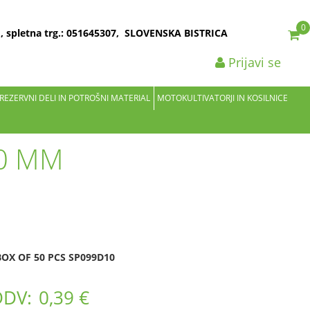
0
2 , spletna trg.: 051645307, SLOVENSKA BISTRICA
Prijavi se
 REZERVNI DELI IN POTROŠNI MATERIAL
MOTOKULTIVATORJI IN KOSILNICE
10 MM
OX OF 50 PCS SP099D10
DDV:
0,39 €