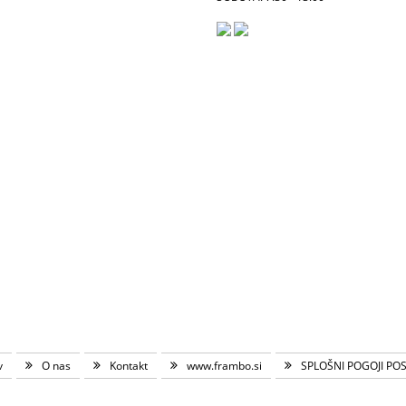
v
O nas
Kontakt
www.frambo.si
SPLOŠNI POGOJI PO