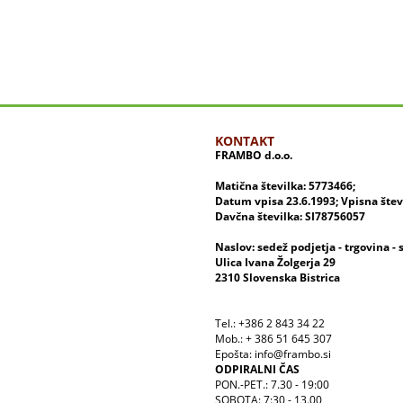
KONTAKT
FRAMBO d.o.o.
Matična številka: 5773466;
Datum vpisa 23.6.1993; Vpisna šte
Davčna številka: SI78756057
Naslov: sedež podjetja - trgovina - 
Ulica Ivana Žolgerja 29
2310 Slovenska Bistrica
Tel.: +386 2 843 34 22
Mob.: + 386 51 645 307
Epošta: info@frambo.si
ODPIRALNI ČAS
PON.-PET.: 7.30 - 19:00
SOBOTA: 7:30 - 13.00