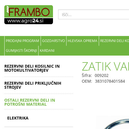
PRODAJNI PROGRAM
GOZDARSTVO
HLEVSKA OPREMA
REZERVNI DELI K
GUMIJASTI ŠKORNJI
KARDANI
ZATIK V
REZERVNI DELI KOSILNIC IN
MOTOKULTIVATORJEV
Šifra:
009202
OEM:
3831078401584
REZERVNI DELI PRIKLJUČNIH
STROJEV
OSTALI REZERVNI DELI IN
POTROŠNI MATERIAL
ELEKTRIKA