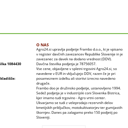
O NAS
Agro24.si upravlja podjetje Frambo d.o.o., ki je vpisano
v register davčnih zavezancev Republike Slovenije in je
zavezanec za davek na dodano vrednost (DDV).
vilka 1084430
Davčna številka podjetja je 78756057.
Vse cene, objavljene v spletni trgovini Agro24.si, so
navedene v EUR in vključujejo DDV, razen če je pri
skladišče:
posameznem izdelku ali storitvi izrecno navedeno
drugače.
Frambo doo je družinsko podjetje, ustanovljeno 1994.
Sedež podjetja je v industrijski coni Slovenka Bistrica,
kjer imamo tudi trgovino - Agro vrtni center.
Ukvarjamo se tudi z veleprodajo rezervnih delov
kmetijskih priključkov, motokultivatorjev ter gumijastih
škornjev. Danes pa zalagamo preko 150 podjetij po
Sloveniji.