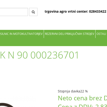
trgovina agro vrtni center: 02843342
OSILNIC IN MOTOKULTIVATORJEV
REZERVNI DELI PRIKLJUČNIH STROJEV
OSTALI
K N 90 000236701
Stopnja davka
22 %
Neto cena brez 
Cena z DDV:
2,83