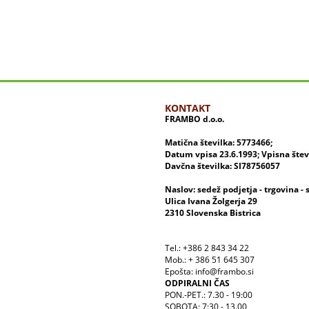
KONTAKT
FRAMBO d.o.o.
Matična številka: 5773466;
Datum vpisa 23.6.1993; Vpisna šte
Davčna številka: SI78756057
Naslov: sedež podjetja - trgovina - 
Ulica Ivana Žolgerja 29
2310 Slovenska Bistrica
Tel.: +386 2 843 34 22
Mob.: + 386 51 645 307
Epošta: info@frambo.si
ODPIRALNI ČAS
PON.-PET.: 7.30 - 19:00
SOBOTA: 7:30 - 13.00