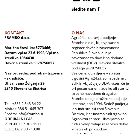
Sledite nam
KONTAKT
O NAS
FRAMBO d.o.o.
Agro24.si upravlja podjetje
Frambo d.o.o., ki je vpisano v
Matična številka: 5773466;
register davčnih zavezancev
Datum vpisa 23.6.1993; Vpisna
Republike Slovenije in je
številka 1084430
zavezanec za davek na dodano
Davčna številka: SI78756057
vrednost (DDV). Davčna številka
podjetja je 78756057.
Naslov: sedež podjetja - trgovina
Vse cene, objavljene v spletni
- skladišče:
trgovini Agro24.si, so navedene v
Ulica Ivana Žolgerja 29
EUR in vključujejo DDV, razen če je
2310 Slovenska Bistrica
pri posameznem izdelku ali storitvi
izrecno navedeno drugače.
Frambo doo je družinsko podjetje,
Tel.: +386 2 843 34 22
ustanovljeno 1994. Sedež podjetja
Mob.: + 386 51 645 307
je v industrijski coni Slovenka
Epošta: info@frambo.si
Bistrica, kjer imamo tudi trgovino -
ODPIRALNI ČAS
Agro vrtni center. Ukvarjamo se
PON.-PET.: 7.30 - 19:00
tudi z veleprodajo rezervnih delov
SOBOTA: 7:30 - 13.00
kmetijskih priključkov,