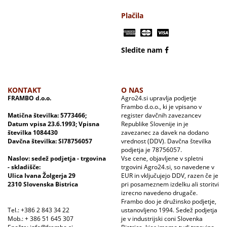
Plačila
Sledite nam
KONTAKT
O NAS
FRAMBO d.o.o.
Agro24.si upravlja podjetje
Frambo d.o.o., ki je vpisano v
Matična številka: 5773466;
register davčnih zavezancev
Datum vpisa 23.6.1993; Vpisna
Republike Slovenije in je
številka 1084430
zavezanec za davek na dodano
Davčna številka: SI78756057
vrednost (DDV). Davčna številka
podjetja je 78756057.
Naslov: sedež podjetja - trgovina
Vse cene, objavljene v spletni
- skladišče:
trgovini Agro24.si, so navedene v
Ulica Ivana Žolgerja 29
EUR in vključujejo DDV, razen če je
2310 Slovenska Bistrica
pri posameznem izdelku ali storitvi
izrecno navedeno drugače.
Frambo doo je družinsko podjetje,
Tel.: +386 2 843 34 22
ustanovljeno 1994. Sedež podjetja
Mob.: + 386 51 645 307
je v industrijski coni Slovenka