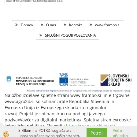
Domov
O nas
Kontakt
www.frambo.si
SPLOŠNI POGOJI POSLOVANJA
Naložbo izdelave spletne strani www.frambo.si in e-trgovine
www.agro24.si so sofinancirale Republika Slovenija in
Evropska Unija iz Evropskega sklada za regionalni
razvoj. Projekt je sofinanciran na podlagi javnega
poziva«Vavčer za digitalni marketing«. Spletna stran evropske
kohezijske politike v Sloveniji:
http://www.eu-skladi.si/
.
S klikom na POTRDI soglašate z
Več o
Potrdi
Izdelava spletne trgovine
uporabo piškotkov na naših straneh.
piškotkih