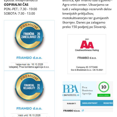
Epošta: info@frambo.si
Bistrica, kjer imamo tudi trgovino -
ODPIRALNI ČAS
Agro vrtni center. Ukvarjamo se
PON.-PET.: 7.30 - 19:00
tudi z veleprodajo rezervnih delov
SOBOTA: 7:30 - 13.00
kmetijskih priključkov,
motokultivatorjev ter gumijastih
škornjev. Danes pa zalagamo
preko 150 podjetij po Sloveniji.