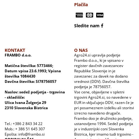
Plačila
Sledite nam
KONTAKT
O NAS
FRAMBO d.o.o.
Agro24.si upravlja podjetje
Frambo d.o.o., ki je vpisano v
Matična številka: 5773466;
register davčnih zavezancev
Datum vpisa 23.6.1993; Vpisna
Republike Slovenije in je
številka 1084430
zavezanec za davek na dodano
Davčna številka: SI78756057
vrednost (DDV). Davčna številka
podjetja je 78756057.
Naslov: sedež podjetja - trgovina
Vse cene, objavljene v spletni
- skladišče:
trgovini Agro24.si, so navedene v
Ulica Ivana Žolgerja 29
EUR in vključujejo DDV, razen če je
2310 Slovenska Bistrica
pri posameznem izdelku ali storitvi
izrecno navedeno drugače.
Frambo doo je družinsko podjetje,
Tel.: +386 2 843 34 22
ustanovljeno 1994. Sedež podjetja
Mob.: + 386 51 645 307
je v industrijski coni Slovenka
Epošta: info@frambo.si
Bistrica, kjer imamo tudi trgovino -