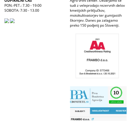
ODPIRALNI ČAS
Agro vrtni center. Ukvarjamo se
PON.-PET.: 7.30 - 19:00
tudi z veleprodajo rezervnih delov
SOBOTA: 7:30 - 13.00
kmetijskih priključkov,
motokultivatorjev ter gumijastih
škornjev. Danes pa zalagamo
preko 150 podjetij po Sloveniji.