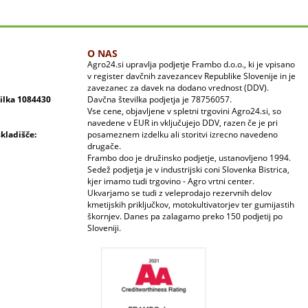
O NAS
Agro24.si upravlja podjetje Frambo d.o.o., ki je vpisano
v register davčnih zavezancev Republike Slovenije in je
zavezanec za davek na dodano vrednost (DDV).
vilka 1084430
Davčna številka podjetja je 78756057.
Vse cene, objavljene v spletni trgovini Agro24.si, so
navedene v EUR in vključujejo DDV, razen če je pri
skladišče:
posameznem izdelku ali storitvi izrecno navedeno
drugače.
Frambo doo je družinsko podjetje, ustanovljeno 1994.
Sedež podjetja je v industrijski coni Slovenka Bistrica,
kjer imamo tudi trgovino - Agro vrtni center.
Ukvarjamo se tudi z veleprodajo rezervnih delov
kmetijskih priključkov, motokultivatorjev ter gumijastih
škornjev. Danes pa zalagamo preko 150 podjetij po
Sloveniji.