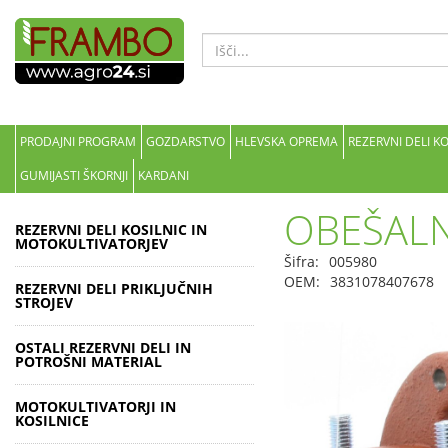
PRODAJNI PROGRAM
GOZDARSTVO
HLEVSKA OPREMA
REZERVNI DELI K
GUMIJASTI ŠKORNJI
KARDANI
OBEŠAL
REZERVNI DELI KOSILNIC IN
MOTOKULTIVATORJEV
Šifra:
005980
OEM:
3831078407678
REZERVNI DELI PRIKLJUČNIH
STROJEV
OSTALI REZERVNI DELI IN
POTROŠNI MATERIAL
MOTOKULTIVATORJI IN
KOSILNICE