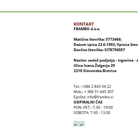
KONTAKT
FRAMBO d.o.o.
Matična številka: 5773466;
Datum vpisa 23.6.1993; Vpisna šte
Davčna številka: SI78756057
Naslov: sedež podjetja - trgovina - 
Ulica Ivana Žolgerja 29
2310 Slovenska Bistrica
Tel.: +386 2 843 34 22
Mob.: + 386 51 645 307
Epošta: info@frambo.si
ODPIRALNI ČAS
PON.-PET.: 7.30 - 19:00
SOBOTA: 7:30 - 13.00