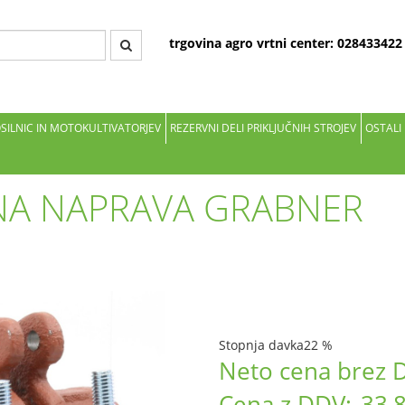
trgovina agro vrtni center: 02843342
OSILNIC IN MOTOKULTIVATORJEV
REZERVNI DELI PRIKLJUČNIH STROJEV
OSTALI
NA NAPRAVA GRABNER
Stopnja davka
22 %
Neto cena brez 
Cena z DDV:
33,