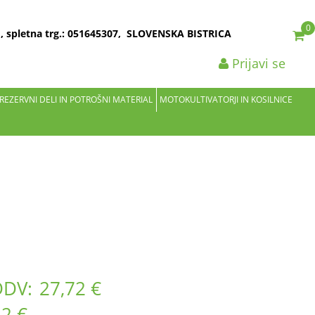
0
2 , spletna trg.: 051645307, SLOVENSKA BISTRICA
Prijavi se
 REZERVNI DELI IN POTROŠNI MATERIAL
MOTOKULTIVATORJI IN KOSILNICE
DDV:
27,72 €
82 €