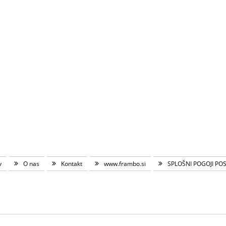
v
O nas
Kontakt
www.frambo.si
SPLOŠNI POGOJI PO