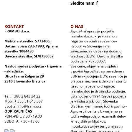
Sledite nam
KONTAKT
O NAS
FRAMBO d.o.o.
Agro24.si upravlja podjetje
Frambo d.o.o., ki je vpisano v
Matična številka: 5773466;
register davčnih zavezancev
Datum vpisa 23.6.1993; Vpisna
Republike Slovenije in je
številka 1084430
zavezanec za davek na dodano
Davčna številka: SI78756057
vrednost (DDV). Davčna številka
podjetja je 78756057.
Naslov: sedež podjetja - trgovina
Vse cene, objavljene v spletni
- skladišče:
trgovini Agro24.si, so navedene v
Ulica Ivana Žolgerja 29
EUR in vključujejo DDV, razen če je
2310 Slovenska Bistrica
pri posameznem izdelku ali storitvi
izrecno navedeno drugače.
Frambo doo je družinsko podjetje,
Tel.: +386 2 843 34 22
ustanovljeno 1994. Sedež podjetja
Mob.: + 386 51 645 307
je v industrijski coni Slovenka
Epošta: info@frambo.si
Bistrica, kjer imamo tudi trgovino -
ODPIRALNI ČAS
Agro vrtni center. Ukvarjamo se
PON.-PET.: 7.30 - 19:00
tudi z veleprodajo rezervnih delov
SOBOTA: 7:30 - 13.00
kmetijskih priključkov,
motokultivatorjev ter gumijastih
škornjev. Danes pa zalagamo