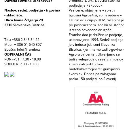
Davčna številka: SI78756057
vrednost (DDV). Davčna številka
podjetja je 78756057.
Naslov: sedež podjetja - trgovina
Vse cene, objavljene v spletni
- skladišče:
trgovini Agro24.si, so navedene v
Ulica Ivana Žolgerja 29
EUR in vključujejo DDV, razen če je
2310 Slovenska Bistrica
pri posameznem izdelku ali storitvi
izrecno navedeno drugače.
Frambo doo je družinsko podjetje,
Tel.: +386 2 843 34 22
ustanovljeno 1994. Sedež podjetja
Mob.: + 386 51 645 307
je v industrijski coni Slovenka
Epošta: info@frambo.si
Bistrica, kjer imamo tudi trgovino -
ODPIRALNI ČAS
Agro vrtni center. Ukvarjamo se
PON.-PET.: 7.30 - 19:00
tudi z veleprodajo rezervnih delov
SOBOTA: 7:30 - 13.00
kmetijskih priključkov,
motokultivatorjev ter gumijastih
škornjev. Danes pa zalagamo
preko 150 podjetij po Sloveniji.