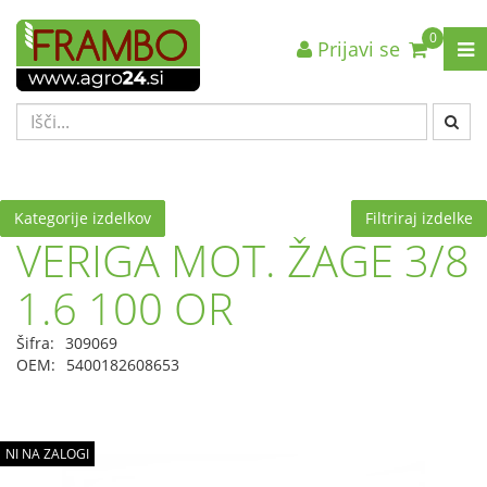
0
Prijavi se
Nazaj en nivo
Nazaj en nivo
Nazaj en nivo
VRSTA 1
VRSTA 1
VRSTA 1
VRSTA 2
VRSTA 2
VRSTA 2
VRSTA 3
VRSTA 3
VRSTA 3
Kategorije izdelkov
Filtriraj izdelke
VERIGA MOT. ŽAGE 3/8
1.6 100 OR
Šifra:
309069
OEM:
5400182608653
NI NA ZALOGI