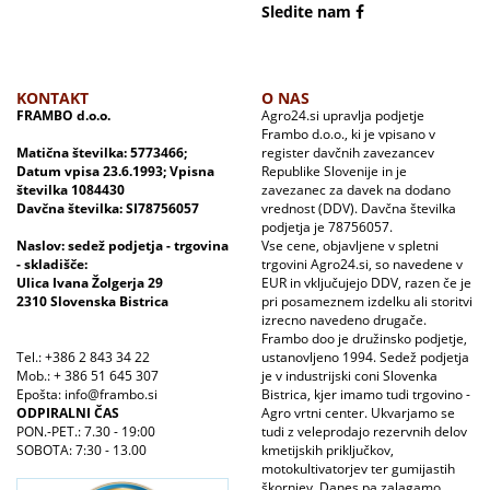
Sledite nam
KONTAKT
O NAS
FRAMBO d.o.o.
Agro24.si upravlja podjetje
Frambo d.o.o., ki je vpisano v
Matična številka: 5773466;
register davčnih zavezancev
Datum vpisa 23.6.1993; Vpisna
Republike Slovenije in je
številka 1084430
zavezanec za davek na dodano
Davčna številka: SI78756057
vrednost (DDV). Davčna številka
podjetja je 78756057.
Naslov: sedež podjetja - trgovina
Vse cene, objavljene v spletni
- skladišče:
trgovini Agro24.si, so navedene v
Ulica Ivana Žolgerja 29
EUR in vključujejo DDV, razen če je
2310 Slovenska Bistrica
pri posameznem izdelku ali storitvi
izrecno navedeno drugače.
Frambo doo je družinsko podjetje,
Tel.: +386 2 843 34 22
ustanovljeno 1994. Sedež podjetja
Mob.: + 386 51 645 307
je v industrijski coni Slovenka
Epošta: info@frambo.si
Bistrica, kjer imamo tudi trgovino -
ODPIRALNI ČAS
Agro vrtni center. Ukvarjamo se
PON.-PET.: 7.30 - 19:00
tudi z veleprodajo rezervnih delov
SOBOTA: 7:30 - 13.00
kmetijskih priključkov,
motokultivatorjev ter gumijastih
škornjev. Danes pa zalagamo