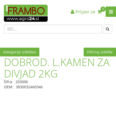
0
Prijavi se
Nazaj en nivo
Nazaj en nivo
Nazaj en nivo
VRSTA 1
VRSTA 1
VRSTA 1
VRSTA 2
VRSTA 2
VRSTA 2
VRSTA 3
VRSTA 3
VRSTA 3
Kategorije izdelkov
Filtriraj izdelke
DOBROD. L.KAMEN ZA
DIVJAD 2KG
Šifra:
203006
OEM:
3830032460346