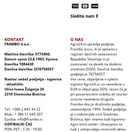
Sledite nam
KONTAKT
O NAS
FRAMBO d.o.o.
Agro24.si upravlja podjetje
Frambo d.o.o., ki je vpisano v
Matična številka: 5773466;
register davčnih zavezancev
Datum vpisa 23.6.1993; Vpisna
Republike Slovenije in je
številka 1084430
zavezanec za davek na dodano
Davčna številka: SI78756057
vrednost (DDV). Davčna številka
podjetja je 78756057.
Naslov: sedež podjetja - trgovina
Vse cene, objavljene v spletni
- skladišče:
trgovini Agro24.si, so navedene v
Ulica Ivana Žolgerja 29
EUR in vključujejo DDV, razen če je
2310 Slovenska Bistrica
pri posameznem izdelku ali storitvi
izrecno navedeno drugače.
Frambo doo je družinsko podjetje,
Tel.: +386 2 843 34 22
ustanovljeno 1994. Sedež podjetja
Mob.: + 386 51 645 307
je v industrijski coni Slovenka
Epošta: info@frambo.si
Bistrica, kjer imamo tudi trgovino -
ODPIRALNI ČAS
Agro vrtni center. Ukvarjamo se
PON.-PET.: 7.30 - 19:00
tudi z veleprodajo rezervnih delov