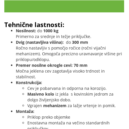
OPIS IZDELKA
Tehnične lastnosti:
Nosilnost:
do
1000 kg
Primerno za srednje in težje priključke.
Dvig (nastavljiva višina):
do
300 mm
Ročno nastavljiv s pomočjo ročice (ročni vijačni
mehanizem). Omogoča precizno uravnavanje višine pri
priklopu/odklopu.
Premer nosilne okrogle cevi:
70 mm
Močna jeklena cev zagotavlja visoko trdnost in
stabilnost.
Konstrukcija:
Cev je pobarvana in odporna na korozijo.
Masivno kolo
iz jekla s kovinskim jedrom za
dolgo življenjsko dobo.
Vgrajen
mehanizem
za lažje vrtenje in pomik.
Montaža:
Priklop preko objemke
Enostavna montaža na večino standardnih
priključkov.