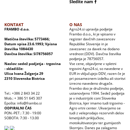
Sledite nam
KONTAKT
O NAS
FRAMBO d.o.o.
Agro24.si upravlja podjetje
Frambo d.o.o., ki je vpisano v
Matična številka: 5773466;
register davčnih zavezancev
Datum vpisa 23.6.1993; Vpisna
Republike Slovenije in je
številka 1084430
zavezanec za davek na dodano
Davčna številka: SI78756057
vrednost (DDV). Davčna številka
podjetja je 78756057.
Naslov: sedež podjetja - trgovina
Vse cene, objavljene v spletni
- skladišče:
trgovini Agro24.si, so navedene v
Ulica Ivana Žolgerja 29
EUR in vključujejo DDV, razen če je
2310 Slovenska Bistrica
pri posameznem izdelku ali storitvi
izrecno navedeno drugače.
Frambo doo je družinsko podjetje,
Tel.: +386 2 843 34 22
ustanovljeno 1994. Sedež podjetja
Mob.: + 386 51 645 307
je v industrijski coni Slovenka
Epošta: info@frambo.si
Bistrica, kjer imamo tudi trgovino -
ODPIRALNI ČAS
Agro vrtni center. Ukvarjamo se
PON.-PET.: 7.30 - 19:00
tudi z veleprodajo rezervnih delov
SOBOTA: 7:30 - 13.00
kmetijskih priključkov,
motokultivatorjev ter gumijastih
škornjev. Danes pa zalagamo