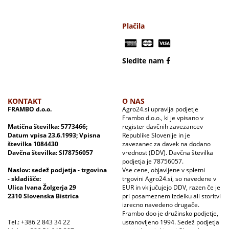
Plačila
Sledite nam
KONTAKT
O NAS
FRAMBO d.o.o.
Agro24.si upravlja podjetje
Frambo d.o.o., ki je vpisano v
Matična številka: 5773466;
register davčnih zavezancev
Datum vpisa 23.6.1993; Vpisna
Republike Slovenije in je
številka 1084430
zavezanec za davek na dodano
Davčna številka: SI78756057
vrednost (DDV). Davčna številka
podjetja je 78756057.
Naslov: sedež podjetja - trgovina
Vse cene, objavljene v spletni
- skladišče:
trgovini Agro24.si, so navedene v
Ulica Ivana Žolgerja 29
EUR in vključujejo DDV, razen če je
2310 Slovenska Bistrica
pri posameznem izdelku ali storitvi
izrecno navedeno drugače.
Frambo doo je družinsko podjetje,
Tel.: +386 2 843 34 22
ustanovljeno 1994. Sedež podjetja