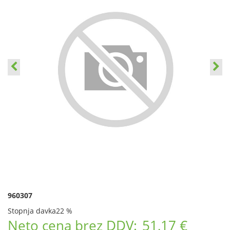
960307
Stopnja davka
22 %
Neto cena brez DDV:
51,17 €