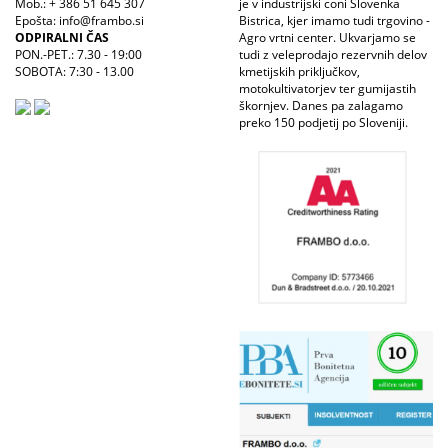
Mob.: + 386 51 645 307
je v industrijski coni Slovenka
Epošta: info@frambo.si
Bistrica, kjer imamo tudi trgovino -
ODPIRALNI ČAS
Agro vrtni center. Ukvarjamo se
PON.-PET.: 7.30 - 19:00
tudi z veleprodajo rezervnih delov
SOBOTA: 7:30 - 13.00
kmetijskih priključkov,
motokultivatorjev ter gumijastih
škornjev. Danes pa zalagamo
preko 150 podjetij po Sloveniji.