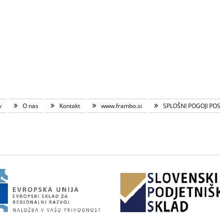
v
O nas
Kontakt
www.frambo.si
SPLOŠNI POGOJI PO