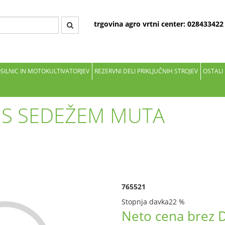
trgovina agro vrtni center: 02843342
OSILNIC IN MOTOKULTIVATORJEV
REZERVNI DELI PRIKLJUČNIH STROJEV
OSTALI
 S SEDEŽEM MUTA
765521
Stopnja davka
22 %
Neto cena brez 