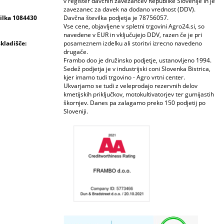
v register davčnih zavezancev Republike Slovenije in je
zavezanec za davek na dodano vrednost (DDV).
vilka 1084430
Davčna številka podjetja je 78756057.
Vse cene, objavljene v spletni trgovini Agro24.si, so
navedene v EUR in vključujejo DDV, razen če je pri
skladišče:
posameznem izdelku ali storitvi izrecno navedeno
drugače.
Frambo doo je družinsko podjetje, ustanovljeno 1994.
Sedež podjetja je v industrijski coni Slovenka Bistrica,
kjer imamo tudi trgovino - Agro vrtni center.
Ukvarjamo se tudi z veleprodajo rezervnih delov
kmetijskih priključkov, motokultivatorjev ter gumijastih
škornjev. Danes pa zalagamo preko 150 podjetij po
Sloveniji.