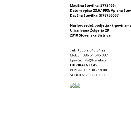
Matična številka: 5773466;
Datum vpisa 23.6.1993; Vpisna šte
Davčna številka: SI78756057
Naslov: sedež podjetja - trgovina - 
Ulica Ivana Žolgerja 29
2310 Slovenska Bistrica
Tel.: +386 2 843 34 22
Mob.: + 386 51 645 307
Epošta: info@frambo.si
ODPIRALNI ČAS
PON.-PET.: 7.30 - 19:00
SOBOTA: 7:30 - 13.00