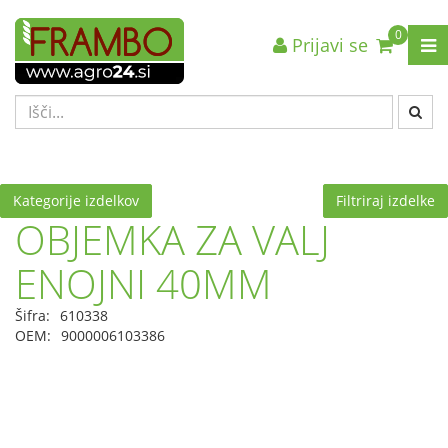
0
Prijavi se
Nazaj en nivo
Nazaj en nivo
Nazaj en nivo
VRSTA 1
VRSTA 1
VRSTA 1
VRSTA 2
VRSTA 2
VRSTA 2
VRSTA 3
VRSTA 3
VRSTA 3
Kategorije izdelkov
Filtriraj izdelke
OBJEMKA ZA VALJ
ENOJNI 40MM
Šifra:
610338
OEM:
9000006103386