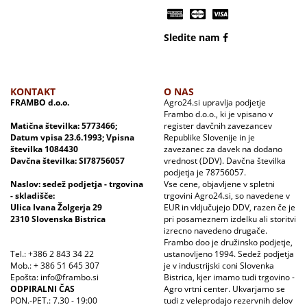
Sledite nam
KONTAKT
O NAS
FRAMBO d.o.o.
Agro24.si upravlja podjetje
Frambo d.o.o., ki je vpisano v
Matična številka: 5773466;
register davčnih zavezancev
Datum vpisa 23.6.1993; Vpisna
Republike Slovenije in je
številka 1084430
zavezanec za davek na dodano
Davčna številka: SI78756057
vrednost (DDV). Davčna številka
podjetja je 78756057.
Naslov: sedež podjetja - trgovina
Vse cene, objavljene v spletni
- skladišče:
trgovini Agro24.si, so navedene v
Ulica Ivana Žolgerja 29
EUR in vključujejo DDV, razen če je
2310 Slovenska Bistrica
pri posameznem izdelku ali storitvi
izrecno navedeno drugače.
Frambo doo je družinsko podjetje,
Tel.: +386 2 843 34 22
ustanovljeno 1994. Sedež podjetja
Mob.: + 386 51 645 307
je v industrijski coni Slovenka
Epošta: info@frambo.si
Bistrica, kjer imamo tudi trgovino -
ODPIRALNI ČAS
Agro vrtni center. Ukvarjamo se
PON.-PET.: 7.30 - 19:00
tudi z veleprodajo rezervnih delov