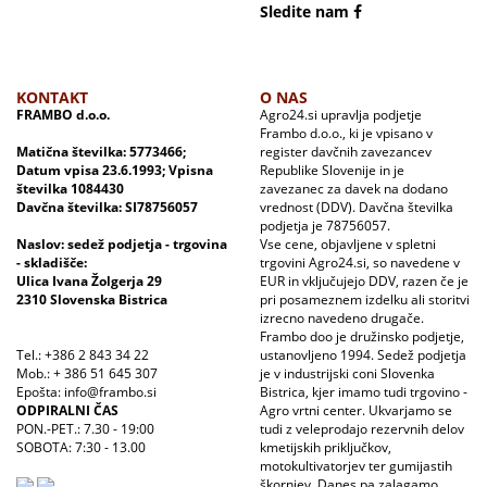
Sledite nam
KONTAKT
O NAS
FRAMBO d.o.o.
Agro24.si upravlja podjetje
Frambo d.o.o., ki je vpisano v
Matična številka: 5773466;
register davčnih zavezancev
Datum vpisa 23.6.1993; Vpisna
Republike Slovenije in je
številka 1084430
zavezanec za davek na dodano
Davčna številka: SI78756057
vrednost (DDV). Davčna številka
podjetja je 78756057.
Naslov: sedež podjetja - trgovina
Vse cene, objavljene v spletni
- skladišče:
trgovini Agro24.si, so navedene v
Ulica Ivana Žolgerja 29
EUR in vključujejo DDV, razen če je
2310 Slovenska Bistrica
pri posameznem izdelku ali storitvi
izrecno navedeno drugače.
Frambo doo je družinsko podjetje,
Tel.: +386 2 843 34 22
ustanovljeno 1994. Sedež podjetja
Mob.: + 386 51 645 307
je v industrijski coni Slovenka
Epošta: info@frambo.si
Bistrica, kjer imamo tudi trgovino -
ODPIRALNI ČAS
Agro vrtni center. Ukvarjamo se
PON.-PET.: 7.30 - 19:00
tudi z veleprodajo rezervnih delov
SOBOTA: 7:30 - 13.00
kmetijskih priključkov,
motokultivatorjev ter gumijastih
škornjev. Danes pa zalagamo