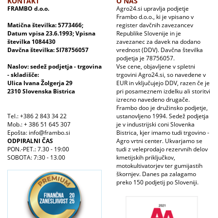
KONTAKT
O NAS
FRAMBO d.o.o.
Agro24.si upravlja podjetje
Frambo d.o.o., ki je vpisano v
Matična številka: 5773466;
register davčnih zavezancev
Datum vpisa 23.6.1993; Vpisna
Republike Slovenije in je
številka 1084430
zavezanec za davek na dodano
Davčna številka: SI78756057
vrednost (DDV). Davčna številka
podjetja je 78756057.
Naslov: sedež podjetja - trgovina
Vse cene, objavljene v spletni
- skladišče:
trgovini Agro24.si, so navedene v
Ulica Ivana Žolgerja 29
EUR in vključujejo DDV, razen če je
2310 Slovenska Bistrica
pri posameznem izdelku ali storitvi
izrecno navedeno drugače.
Frambo doo je družinsko podjetje,
Tel.: +386 2 843 34 22
ustanovljeno 1994. Sedež podjetja
Mob.: + 386 51 645 307
je v industrijski coni Slovenka
Epošta: info@frambo.si
Bistrica, kjer imamo tudi trgovino -
ODPIRALNI ČAS
Agro vrtni center. Ukvarjamo se
PON.-PET.: 7.30 - 19:00
tudi z veleprodajo rezervnih delov
SOBOTA: 7:30 - 13.00
kmetijskih priključkov,
motokultivatorjev ter gumijastih
škornjev. Danes pa zalagamo
preko 150 podjetij po Sloveniji.