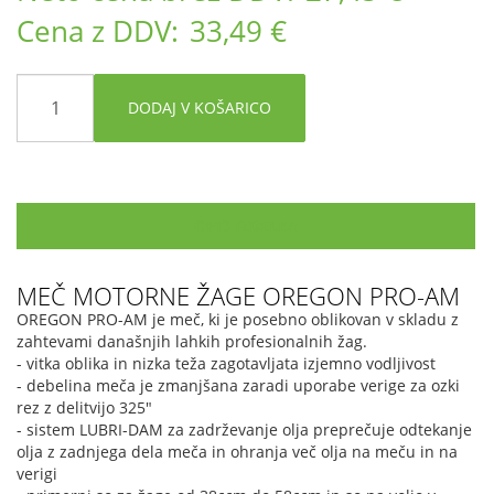
Cena z DDV:
33,49 €
DODAJ V KOŠARICO
OPIS IZDELKA
MEČ MOTORNE ŽAGE OREGON PRO-AM
OREGON PRO-AM je meč, ki je posebno oblikovan v skladu z
zahtevami današnjih lahkih profesionalnih žag.
- vitka oblika in nizka teža zagotavljata izjemno vodljivost
- debelina meča je zmanjšana zaradi uporabe verige za ozki
rez z delitvijo 325"
- sistem LUBRI-DAM za zadrževanje olja preprečuje odtekanje
olja z zadnjega dela meča in ohranja več olja na meču in na
verigi