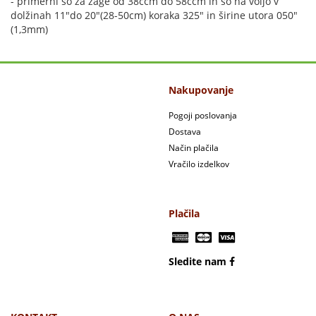
- primerni so za žage od 38ccm do 58ccm in so na voljo v
dolžinah 11"do 20"(28-50cm) koraka 325" in širine utora 050"
(1,3mm)
Nakupovanje
Pogoji poslovanja
Dostava
Način plačila
Vračilo izdelkov
Plačila
Sledite nam