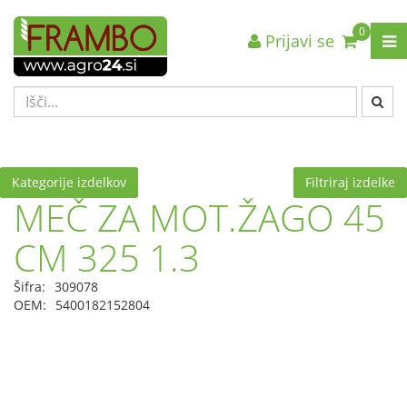
0
Prijavi se
Nazaj en nivo
Nazaj en nivo
Nazaj en nivo
VRSTA 1
VRSTA 1
VRSTA 1
VRSTA 2
VRSTA 2
VRSTA 2
VRSTA 3
VRSTA 3
VRSTA 3
Kategorije izdelkov
Filtriraj izdelke
MEČ ZA MOT.ŽAGO 45
CM 325 1.3
Šifra:
309078
OEM:
5400182152804