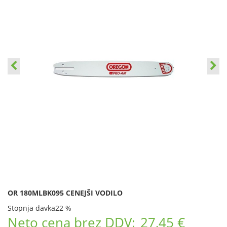
OR 180MLBK095 CENEJŠI VODILO
Stopnja davka
22 %
Neto cena brez DDV:
27,45 €