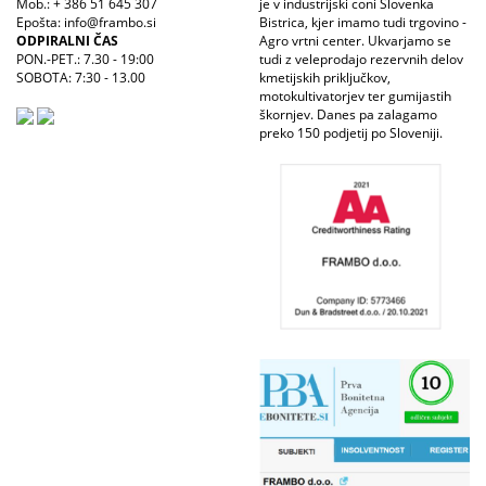
Mob.: + 386 51 645 307
je v industrijski coni Slovenka
Epošta: info@frambo.si
Bistrica, kjer imamo tudi trgovino -
ODPIRALNI ČAS
Agro vrtni center. Ukvarjamo se
PON.-PET.: 7.30 - 19:00
tudi z veleprodajo rezervnih delov
SOBOTA: 7:30 - 13.00
kmetijskih priključkov,
motokultivatorjev ter gumijastih
škornjev. Danes pa zalagamo
preko 150 podjetij po Sloveniji.