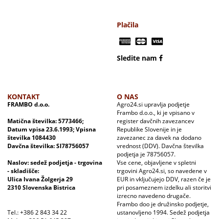
Plačila
Sledite nam
KONTAKT
O NAS
FRAMBO d.o.o.
Agro24.si upravlja podjetje
Frambo d.o.o., ki je vpisano v
Matična številka: 5773466;
register davčnih zavezancev
Datum vpisa 23.6.1993; Vpisna
Republike Slovenije in je
številka 1084430
zavezanec za davek na dodano
Davčna številka: SI78756057
vrednost (DDV). Davčna številka
podjetja je 78756057.
Naslov: sedež podjetja - trgovina
Vse cene, objavljene v spletni
- skladišče:
trgovini Agro24.si, so navedene v
Ulica Ivana Žolgerja 29
EUR in vključujejo DDV, razen če je
2310 Slovenska Bistrica
pri posameznem izdelku ali storitvi
izrecno navedeno drugače.
Frambo doo je družinsko podjetje,
Tel.: +386 2 843 34 22
ustanovljeno 1994. Sedež podjetja