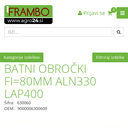
0
Prijavi se
Nazaj en nivo
Nazaj en nivo
Nazaj en nivo
VRSTA 1
VRSTA 1
VRSTA 1
VRSTA 2
VRSTA 2
VRSTA 2
VRSTA 3
VRSTA 3
VRSTA 3
Kategorije izdelkov
Filtriraj izdelke
BATNI OBROČKI
FI=80MM ALN330
LAP400
Šifra:
630060
OEM:
9000006300600