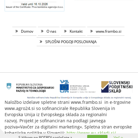
Domov
O nas
Kontakt
www.frambo.si
SPLOŠNI POGOJI POSLOVANJA
Naložbo izdelave spletne strani www.frambo.si in e-trgovine
www.agro24.si so sofinancirale Republika Slovenija in
Evropska Unija iz Evropskega sklada za regionalni
razvoj. Projekt je sofinanciran na podlagi javnega
poziva«Vavčer za digitalni marketing«. Spletna stran evropske
kohezijske politike v Sloveniji:
http://www.eu-skladi.si/
.
S klikom na POTRDI soglašate z
Več o