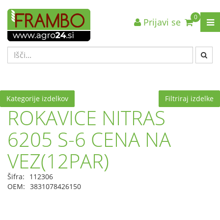
0
Prijavi se
Nazaj en nivo
Nazaj en nivo
Nazaj en nivo
VRSTA 1
VRSTA 1
VRSTA 1
VRSTA 2
VRSTA 2
VRSTA 2
VRSTA 3
VRSTA 3
VRSTA 3
Kategorije izdelkov
Filtriraj izdelke
ROKAVICE NITRAS
6205 S-6 CENA NA
VEZ(12PAR)
Šifra:
112306
OEM:
3831078426150