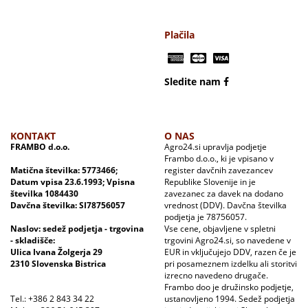
Plačila
Sledite nam
KONTAKT
O NAS
FRAMBO d.o.o.
Agro24.si upravlja podjetje
Frambo d.o.o., ki je vpisano v
Matična številka: 5773466;
register davčnih zavezancev
Datum vpisa 23.6.1993; Vpisna
Republike Slovenije in je
številka 1084430
zavezanec za davek na dodano
Davčna številka: SI78756057
vrednost (DDV). Davčna številka
podjetja je 78756057.
Naslov: sedež podjetja - trgovina
Vse cene, objavljene v spletni
- skladišče:
trgovini Agro24.si, so navedene v
Ulica Ivana Žolgerja 29
EUR in vključujejo DDV, razen če je
2310 Slovenska Bistrica
pri posameznem izdelku ali storitvi
izrecno navedeno drugače.
Frambo doo je družinsko podjetje,
Tel.: +386 2 843 34 22
ustanovljeno 1994. Sedež podjetja