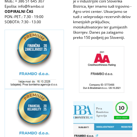
Mob.: + 386 51 645 307
je v industrijski coni Slovenka
Epošta: info@frambo.si
Bistrica, kjer imamo tudi trgovino -
ODPIRALNI ČAS
Agro vrtni center. Ukvarjamo se
PON.-PET.: 7.30 - 19:00
tudi z veleprodajo rezervnih delov
SOBOTA: 7:30 - 13.00
kmetijskih priključkov,
motokultivatorjev ter gumijastih
škornjev. Danes pa zalagamo
preko 150 podjetij po Sloveniji.