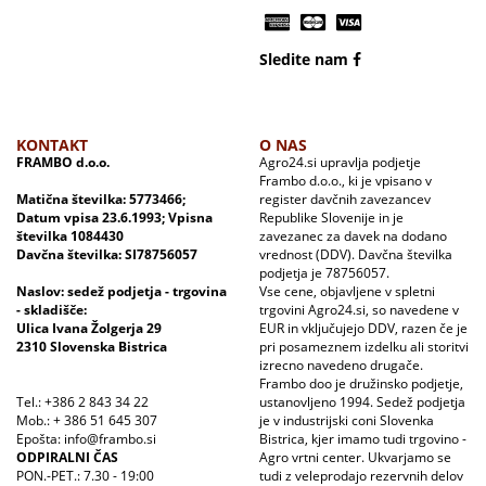
Sledite nam
KONTAKT
O NAS
FRAMBO d.o.o.
Agro24.si upravlja podjetje
Frambo d.o.o., ki je vpisano v
Matična številka: 5773466;
register davčnih zavezancev
Datum vpisa 23.6.1993; Vpisna
Republike Slovenije in je
številka 1084430
zavezanec za davek na dodano
Davčna številka: SI78756057
vrednost (DDV). Davčna številka
podjetja je 78756057.
Naslov: sedež podjetja - trgovina
Vse cene, objavljene v spletni
- skladišče:
trgovini Agro24.si, so navedene v
Ulica Ivana Žolgerja 29
EUR in vključujejo DDV, razen če je
2310 Slovenska Bistrica
pri posameznem izdelku ali storitvi
izrecno navedeno drugače.
Frambo doo je družinsko podjetje,
Tel.: +386 2 843 34 22
ustanovljeno 1994. Sedež podjetja
Mob.: + 386 51 645 307
je v industrijski coni Slovenka
Epošta: info@frambo.si
Bistrica, kjer imamo tudi trgovino -
ODPIRALNI ČAS
Agro vrtni center. Ukvarjamo se
PON.-PET.: 7.30 - 19:00
tudi z veleprodajo rezervnih delov