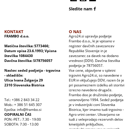
Sledite nam
KONTAKT
O NAS
FRAMBO d.o.o.
Agro24.si upravlja podjetje
Frambo d.o.o., ki je vpisano v
Matična številka: 5773466;
register davčnih zavezancev
Datum vpisa 23.6.1993; Vpisna
Republike Slovenije in je
številka 1084430
zavezanec za davek na dodano
Davčna številka: SI78756057
vrednost (DDV). Davčna številka
podjetja je 78756057.
Naslov: sedež podjetja - trgovina
Vse cene, objavljene v spletni
- skladišče:
trgovini Agro24.si, so navedene v
Ulica Ivana Žolgerja 29
EUR in vključujejo DDV, razen če je
2310 Slovenska Bistrica
pri posameznem izdelku ali storitvi
izrecno navedeno drugače.
Frambo doo je družinsko podjetje,
Tel.: +386 2 843 34 22
ustanovljeno 1994. Sedež podjetja
Mob.: + 386 51 645 307
je v industrijski coni Slovenka
Epošta: info@frambo.si
Bistrica, kjer imamo tudi trgovino -
ODPIRALNI ČAS
Agro vrtni center. Ukvarjamo se
PON.-PET.: 7.30 - 19:00
tudi z veleprodajo rezervnih delov
SOBOTA: 7:30 - 13.00
kmetijskih priključkov,