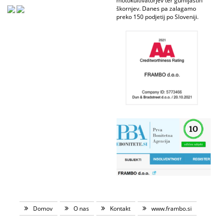
motokultivatorjev ter gumijastih
škornjev. Danes pa zalagamo
preko 150 podjetij po Sloveniji.
Domov
O nas
Kontakt
www.frambo.si